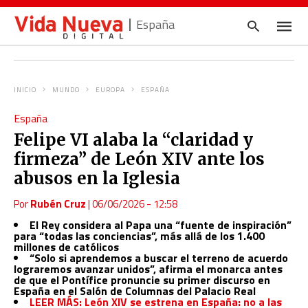
España
INICIO
MUNDO
EUROPA
ESPAÑA
Escrib
España
tu
consul
Felipe VI alaba la “claridad y
y
pulsa
firmeza” de León XIV ante los
en
INTRO
abusos en la Iglesia
Por
Rubén Cruz
|
06/06/2026 - 12:58
El Rey considera al Papa una “fuente de inspiración”
para “todas las conciencias”, más allá de los 1.400
millones de católicos
“Solo si aprendemos a buscar el terreno de acuerdo
lograremos avanzar unidos”, afirma el monarca antes
de que el Pontífice pronuncie su primer discurso en
España en el Salón de Columnas del Palacio Real
LEER MÁS: León XIV se estrena en España: no a las