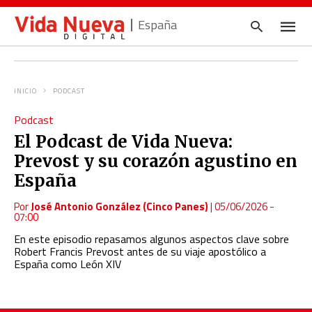
España
INICIO
PODCAST
Escrib
Podcast
tu
consul
El Podcast de Vida Nueva:
y
pulsa
Prevost y su corazón agustino en
en
INTRO
España
Por
José Antonio González (Cinco Panes)
|
05/06/2026 -
07:00
En este episodio repasamos algunos aspectos clave sobre
Robert Francis Prevost antes de su viaje apostólico a
España como León XIV