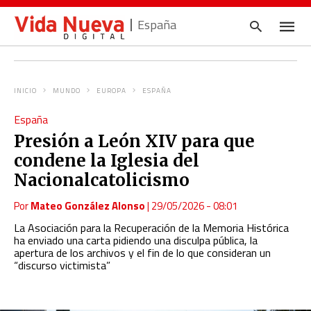
España
INICIO
MUNDO
EUROPA
ESPAÑA
Escrib
España
tu
consul
Presión a León XIV para que
y
pulsa
condene la Iglesia del
en
INTRO
Nacionalcatolicismo
Por
Mateo González Alonso
|
29/05/2026 - 08:01
La Asociación para la Recuperación de la Memoria Histórica
ha enviado una carta pidiendo una disculpa pública, la
apertura de los archivos y el fin de lo que consideran un
“discurso victimista”