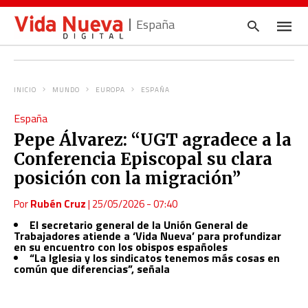
España
INICIO
MUNDO
EUROPA
ESPAÑA
Escrib
España
tu
consul
Pepe Álvarez: “UGT agradece a la
y
pulsa
Conferencia Episcopal su clara
en
INTRO
posición con la migración”
Por
Rubén Cruz
|
25/05/2026 - 07:40
El secretario general de la Unión General de
Trabajadores atiende a ‘Vida Nueva’ para profundizar
en su encuentro con los obispos españoles
“La Iglesia y los sindicatos tenemos más cosas en
común que diferencias”, señala