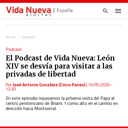
España
INICIO
PODCAST
Escrib
Podcast
tu
consul
El Podcast de Vida Nueva: León
y
pulsa
XIV se desvía para visitar a las
en
INTRO
privadas de libertad
Por
José Antonio González (Cinco Panes)
|
15/05/2026 -
12:30
En este episodio repasamos la próxima visita del Papa al
centro penitenciario de Brians 1 como alto en el camino en
dirección hacia Montserrat