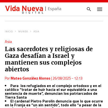
España
INICIO
MUNDO
ASIA
Escrib
Asia
tu
consul
Las sacerdotes y religiosas de
y
pulsa
Gaza desafían a Israel y
en
INTRO
mantienen sus complejos
abiertos
Por
Mateo González Alonso
|
26/08/2025 - 12:13
Para los refugiados en el complejo ortodoxo y en el
católico “tratar de huir hacia el sur equivaldría a una
sentencia de muerte”, denuncian los patriarcados de
Tierra Santa
El cardenal Pietro Parolin denuncia que lo que ocurre
en la Franja es “un sin sentido”, todo ello “a pesar de la