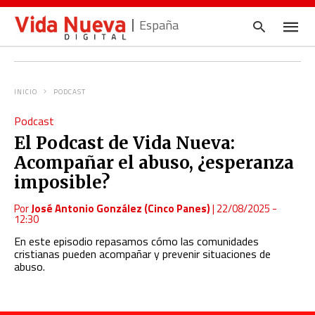
España
INICIO
PODCAST
Escrib
Podcast
tu
consul
El Podcast de Vida Nueva:
y
pulsa
Acompañar el abuso, ¿esperanza
en
INTRO
imposible?
Por
José Antonio González (Cinco Panes)
|
22/08/2025 -
12:30
En este episodio repasamos cómo las comunidades
cristianas pueden acompañar y prevenir situaciones de
abuso.