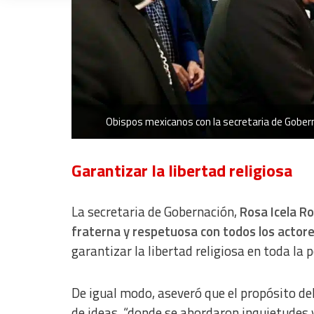
Measure content performance
Understand audiences through statistics or combinations of dat
Develop and improve services
Use limited data to select content
Obispos mexicanos con la secretaria de Gobern
IAB Special Features:
Use precise geolocation data
Garantizar la libertad religiosa
Identify devices based on information actively requested
Non-IAB processing purposes:
La secretaria de Gobernación,
Rosa Icela R
Essential
fraterna y respetuosa con todos los actores
garantizar la libertad religiosa en toda la 
Analytical
Functional
De igual modo, aseveró que el propósito del
de ideas, “donde se abordaron inquietudes 
Advertising