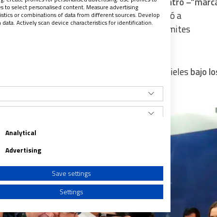
formó que el 4 de agosto tuvieron
un encuentro –”marc
les to select personalised content. Measure advertising
o”- en la Secretaría de Gobernación
, que recibió a
tics or combinations of data from different sources. Develop
ata. Actively scan device characteristics for identification.
igiosas, con el objetivo de facilitar sus trámites
.
nes religiosas fue “continuar guiando a sus fieles
bajo lo
eto a los derechos humanos”.
Analytical
Advertising
Save settings
Settings