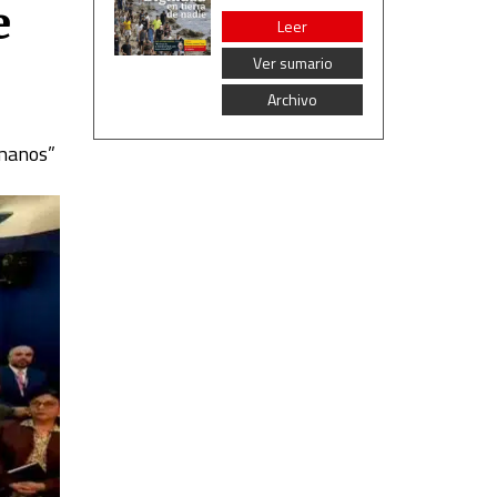
e
Leer
Ver sumario
Archivo
umanos”