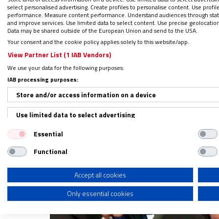
La
Conferencia del Episcopado Mexicano
in
select personalised advertising. Create profiles to personalise content. Use profi
por el respeto a la ley y la libertad de cult
performance. Measure content performance. Understand audiences through statis
and improve services. Use limited data to select content. Use precise geolocation d
representantes de distintas asociaciones rel
Data may be shared outside of the European Union and send to the USA.
administrativos ante el gobierno de México
Your consent and the cookie policy applies solely to this website/app.
View Partner List (1 IAB Vendors)
We use your data for the following purposes:
En la reunión, el exhorto para las asociacio
IAB processing purposes:
principios de fraternidad, solidaridad
y resp
Store and/or access information on a device
Use limited data to select advertising
Essential
Create profiles for personalised advertising
Functional
Use profiles to select personalised advertising
Create profiles to personalise content
Accept all cookies
Only essential cookies
Use profiles to select personalised content
Measure advertising performance