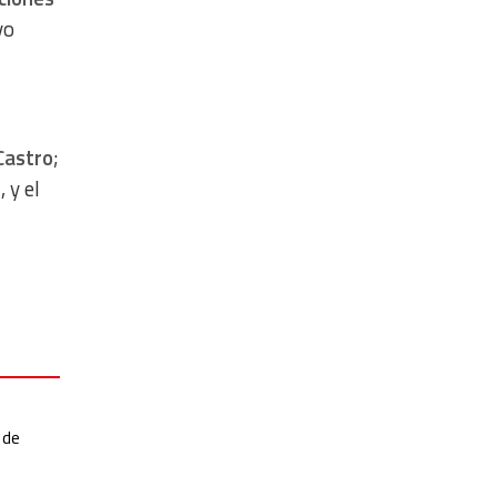
vo
Castro
;
z
, y el
 de