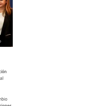
o
ción
al
mbio
ciones