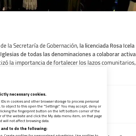
r de la Secretaría de Gobernación,
la licenciada Rosa Icela
 Iglesias de todas las denominaciones a colaborar acti
tizó la importancia de fortalecer los lazos comunitarios,
rictly necessary cookies.
 recibir gratis la mejor información
 IDs in cookies and other browser storage to process personal
to object to this open the "Settings". You may accept, deny or
recibe un avance de los contenidos
licking the fingerprint button on the left bottom corner of the
ter of the website and click the My data menu item, on that page
 will not affect browsing data.
and to do the following:
. Create profiles for personalised advertising. Use profiles to