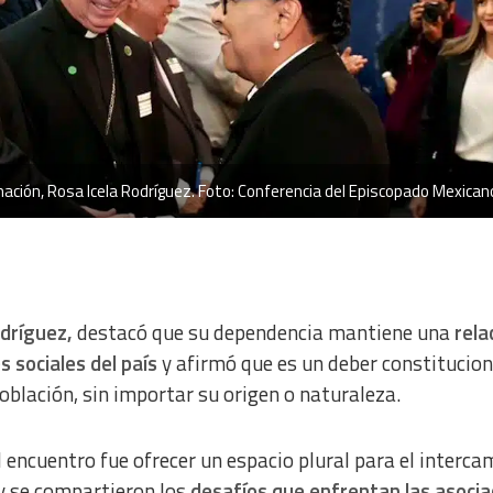
a from different sources
ación, Rosa Icela Rodríguez. Foto: Conferencia del Episcopado Mexican
odríguez,
destacó que su dependencia mantiene una
rela
 sociales del país
y afirmó que es un deber constitucion
población, sin importar su origen o naturaleza.
 encuentro fue ofrecer un espacio plural para el interca
y se compartieron los
desafíos que enfrentan las asocia