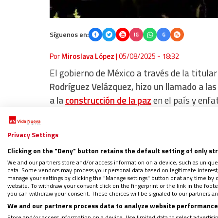
Síguenos en:
IG
G
Por
Miroslava López
|
05/08/2025 - 18:32
El gobierno de México a través de la titula
Rodríguez Velázquez, hizo un llamado a las
a la
construcción de la paz
en el país y enfa
armonía y bienestar social.
Privacy Settings
Clicking on the "Deny" button retains the default setting of only st
WHATSAPP: Sigue nuestro canal para
We and our partners store and/or access information on a device, such as unique
data. Some vendors may process your personal data based on legitimate interest, 
Regístrate en el boletín gratuito y 
manage your settings by clicking the "Manage settings" button or at any time by c
website. To withdraw your consent click on the fingerprint or the link in the foo
you can withdraw your consent. These choices will be signaled to our partners and
We and our partners process data to analyze website performance 
Store and/or access information on a device. Use limited data to select advertising