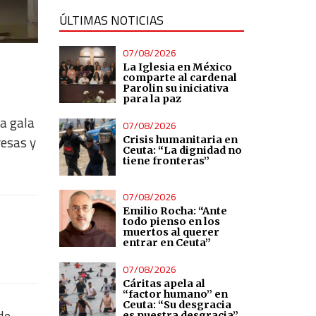
ÚLTIMAS NOTICIAS
07/08/2026
La Iglesia en México
comparte al cardenal
Parolin su iniciativa
para la paz
la gala
07/08/2026
resas y
Crisis humanitaria en
Ceuta: “La dignidad no
tiene fronteras”
07/08/2026
Emilio Rocha: “Ante
todo pienso en los
muertos al querer
entrar en Ceuta”
07/08/2026
Cáritas apela al
“factor humano” en
Ceuta: “Su desgracia
es nuestra desgracia”