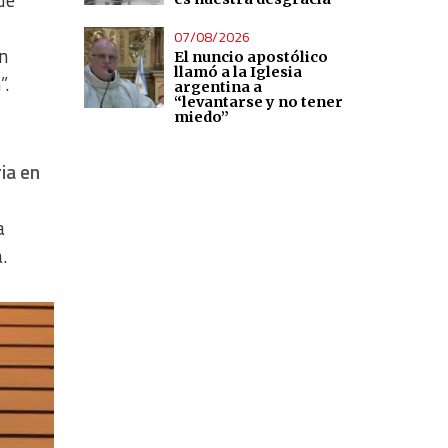
de
07/08/2026
n
El nuncio apostólico
llamó a la Iglesia
”.
argentina a
“levantarse y no tener
miedo”
ia en
a
.