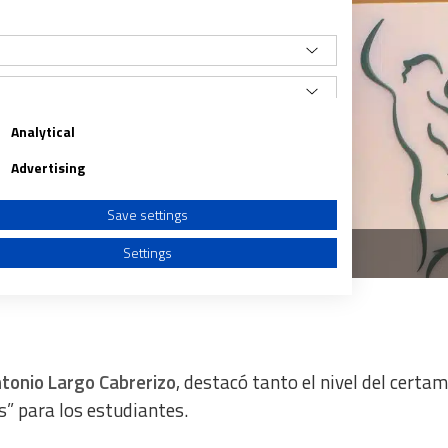
Analytical
Advertising
Save settings
spitalaria San Juan de Dios en Valladolid
Settings
tonio Largo Cabrerizo
, destacó tanto el nivel del certa
a from different sources
” para los estudiantes.