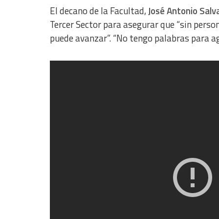
Use limited data to select content
El decano de la Facultad,
José Antonio Salv
Tercer Sector para asegurar que “sin perso
IAB Special Features:
puede avanzar”. “No tengo palabras para agr
Use precise geolocation data
Identify devices based on information actively requested
Non-IAB processing purposes:
Essential
Analytical
Functional
Advertising