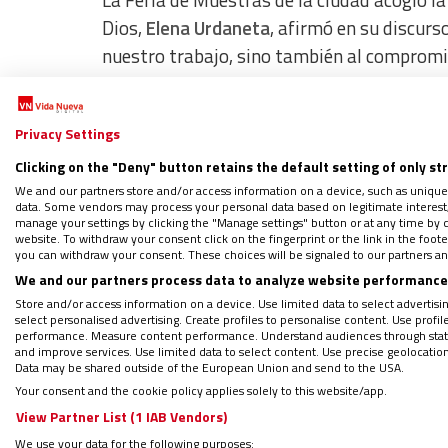
La Feria de Muestras de la ciudad acogió la 
Dios,
Elena Urdaneta
, afirmó en su discur
nuestro trabajo, sino también al compromis
posible nuestro trabajo: cuidar y acompaña
Privacy Settings
Asimismo, señaló que el premio “refuerza 
Clicking on the "Deny" button retains the default setting of only st
oportunidad y los apoyos necesarios para t
We and our partners store and/or access information on a device, such as unique
Castilla y León
, con seis centros ubicados e
data. Some vendors may process your personal data based on legitimate interest, 
manage your settings by clicking the "Manage settings" button or at any time by c
diferentes sectores como la discapacidad int
website. To withdraw your consent click on the fingerprint or the link in the foo
través de programas de protección internac
you can withdraw your consent. These choices will be signaled to our partners and
We and our partners process data to analyze website performance 
Store and/or access information on a device. Use limited data to select advertising
select personalised advertising. Create profiles to personalise content. Use profi
performance. Measure content performance. Understand audiences through statis
and improve services. Use limited data to select content. Use precise geolocation d
Data may be shared outside of the European Union and send to the USA.
Your consent and the cookie policy applies solely to this website/app.
View Partner List (1 IAB Vendors)
We use your data for the following purposes: