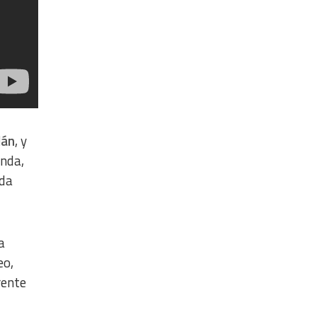
lán
, y
enda,
ada
a
eo,
rente