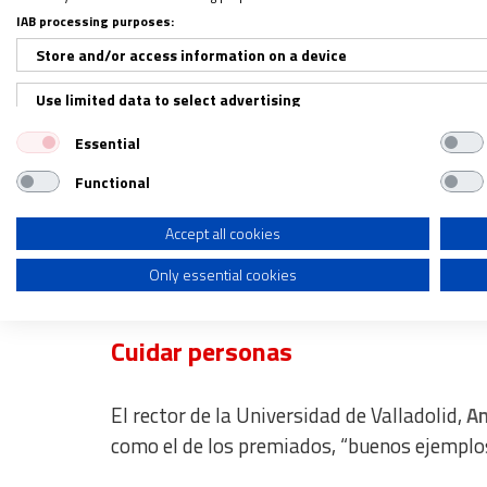
IAB processing purposes:
Store and/or access information on a device
Use limited data to select advertising
Essential
Create profiles for personalised advertising
Functional
Use profiles to select personalised advertising
Create profiles to personalise content
Accept all cookies
Premio Orden Ho
Only essential cookies
Use profiles to select personalised content
Measure advertising performance
Cuidar personas
Measure content performance
El rector de la Universidad de Valladolid,
An
Understand audiences through statistics or combinations of dat
como el de los premiados, “buenos ejemplos
Develop and improve services