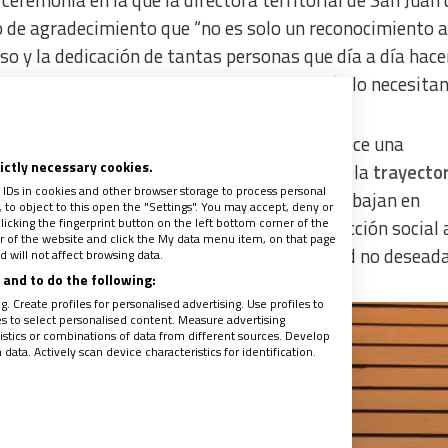
ceremonia en la que la directora territorial de San Juan 
so de agradecimiento que “no es solo un reconocimiento a
o y la dedicación de tantas personas que día a día hace
r a las personas en el momento en que más lo necesitan
nuestra convicción de que cada persona merece una
rictly necessary cookies.
ransformar su realidad” e hizo un repaso de la
trayector
 IDs in cookies and other browser storage to process personal
n Valladolid, León, Palencia y Burgos, que trabajan en
to object to this open the "Settings". You may accept, deny or
licking the fingerprint button on the left bottom corner of the
electual, la salud mental, la sanidad y la acción social 
ter of the website and click the My data menu item, on that page
ional, sinhogarismo, o atención a la soledad no deseada
 will not affect browsing data.
and to do the following:
. Create profiles for personalised advertising. Use profiles to
les to select personalised content. Measure advertising
tics or combinations of data from different sources. Develop
ata. Actively scan device characteristics for identification.