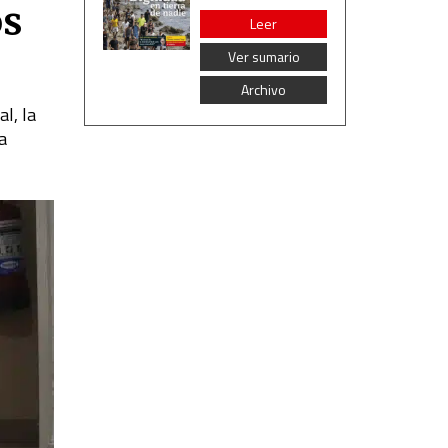
os
Leer
Ver sumario
Archivo
l, la
a