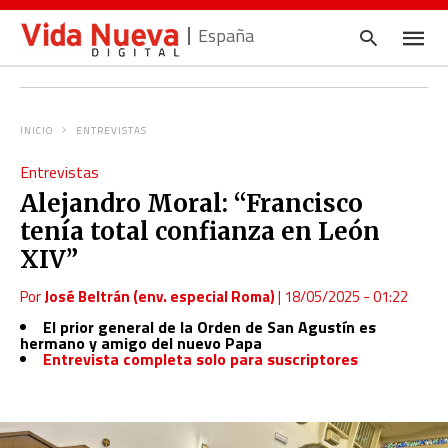
España
INICIO
ENTREVISTAS
Escrib
Entrevistas
tu
consul
Alejandro Moral: “Francisco
y
pulsa
tenía total confianza en León
en
INTRO
XIV”
Por
José Beltrán (env. especial Roma)
|
18/05/2025 - 01:22
El prior general de la Orden de San Agustín es
hermano y amigo del nuevo Papa
Entrevista completa solo para suscriptores