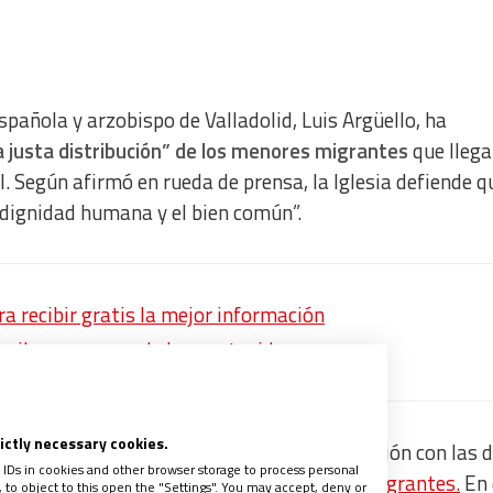
spañola y arzobispo de Valladolid, Luis Argüello, ha
a justa distribución” de los menores migrantes
que llega
l. Según afirmó en rueda de prensa, la Iglesia defiende q
 “dignidad humana y el bien común”.
 recibir gratis la mejor información
recibe un avance de los contenidos
rictly necessary cookies.
do históricamente una posición de colaboración con las 
 IDs in cookies and other browser storage to process personal
un esfuerzo enorme”
en la
atención a los migrantes.
En 
to object to this open the "Settings". You may accept, deny or