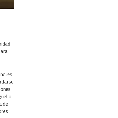
nidad
para
enores
rdarse
iones
güello
a de
ores