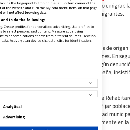
licking the fingerprint button on the left bottom corner of the
es para abordar la situación: el derecho a no emigrar, l
ter of the website and click the My data menu item, on that page
 will not affect browsing data.
s y el reconocimiento de la dignidad de los migrantes.
and to do the following:
. Create profiles for personalised advertising. Use profiles to
les to select personalised content. Measure advertising
tics or combinations of data from different sources. Develop
ata. Actively scan device characteristics for identification.
, implica
analizar las condiciones en los países de origen
a para mejorar la situación en estas regiones. En seg
s mafias que trafican con personas y que, según denunci
 una vez que los migrantes ya están en España, insistió
rantizar su adecuada acogida.
 de la archidiócesis de Valladolid al Programa Rehabitar
úblico de alquiler social de la Comunidad y fijar poblac
Analytical
 de inmuebles en desuso que sean de titularidad municipa
Advertising
e diversas organizaciones,
ya participa activamente en la