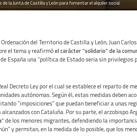
de la Junta de Castilla y León para fomentar el alquiler social.
Ordenación del Territorio de Castilla y León, Juan Carlos
bre el tema y reafirmó
el carácter “solidario” de la comu
de España una “política de Estado seria sin privilegios 
eal Decreto Ley por el cual se establece el reparto de m
nidades autónomas. Según él, estas medidas deben aco
evitando “imposiciones” que puedan beneficiar a unas reg
s alcanzados con Cataluña. Por su parte, el arzobispo Ar
a”
de los menores migrantes, defendiendo la importanci
mún” y permitan, en la medida de lo posible, que los men