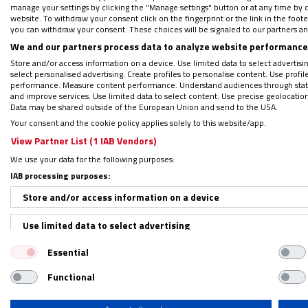
manage your settings by clicking the "Manage settings" button or at any time by c
sentido, expuso tres principios fundamental
website. To withdraw your consent click on the fingerprint or the link in the foo
you can withdraw your consent. These choices will be signaled to our partners and
contra las mafias que trafican con persona
We and our partners process data to analyze website performance 
Store and/or access information on a device. Use limited data to select advertising
Tres principios fundamentales
select personalised advertising. Create profiles to personalise content. Use profi
performance. Measure content performance. Understand audiences through statis
and improve services. Use limited data to select content. Use precise geolocation d
Data may be shared outside of the European Union and send to the USA.
El primer principio, el derecho a no emigrar
Your consent and the cookie policy applies solely to this website/app.
promover un compromiso de la Unión Europe
View Partner List (1 IAB Vendors)
lugar, subrayó la necesidad de combatir la
We use your data for the following purposes:
lucran del sufrimiento humano”.
Finalmente,
IAB processing purposes:
importancia de reconocer su dignidad y ga
Store and/or access information on a device
Use limited data to select advertising
Durante la firma del protocolo de adhesión
tiene como objetivo incrementar el parque p
Essential
Create profiles for personalised advertising
el medio rural, a través de la recuperación
Functional
Use profiles to select personalised advertising
Argüello destacó que la Iglesia, a través d