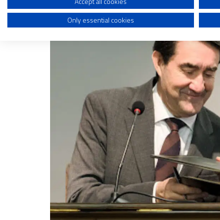
acogida y colaboración con migrantes.
Create profiles to personalise content
Accept all cookies
Only essential cookies
Use profiles to select personalised content
Measure advertising performance
Measure content performance
Understand audiences through statistics or combinations of dat
Develop and improve services
Use limited data to select content
IAB Special Features:
Use precise geolocation data
Identify devices based on information actively requested
Non-IAB processing purposes:
Essential