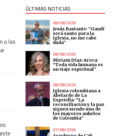
ÚLTIMAS NOTICIAS
08/08/2026
Jesús Bastante: “Gaudí
será santo para la
Iglesia, no me cabe
n a las
duda”
ue
08/08/2026
Miriam Díaz-Aroca:
“Toda vida humana es
un viaje espiritual”
08/08/2026
Iglesia colombiana a
Abelardo de La
Espriella: “La
reconciliación y la paz
siguen siendo uno de
los mayores anhelos
de Colombia”
dos
07/08/2026
este
Arzobispo de Cali