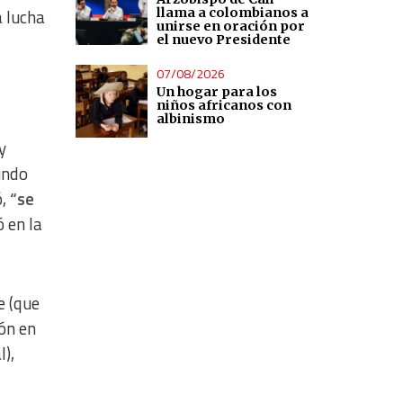
llama a colombianos a
a lucha
unirse en oración por
el nuevo Presidente
07/08/2026
Un hogar para los
niños africanos con
albinismo
y
undo
ó,
“se
 en la
e (que
ión en
l),