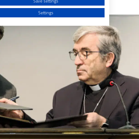
Save settings
Settings
a from different sources