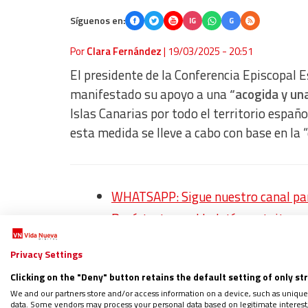
Síguenos en:
IG
G
Por
Clara Fernández
|
19/03/2025 - 20:51
El presidente de la Conferencia Episcopal E
manifestado su apoyo a una
“acogida y un
Islas Canarias por todo el territorio españo
esta medida se lleve a cabo con base en la
WHATSAPP: Sigue nuestro canal para
Regístrate en el boletín gratuito y 
Privacy Settings
Clicking on the "Deny" button retains the default setting of only st
Argüello recordó que la Iglesia ha manteni
We and our partners store and/or access information on a device, such as unique
diócesis de Canarias, que, según él,
“hacen 
data. Some vendors may process your personal data based on legitimate interest, 