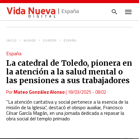
España
INICIO
MUNDO
EUROPA
ESPAÑA
Escrib
España
tu
consul
La catedral de Toledo, pionera en
y
pulsa
la atención a la salud mental o
en
INTRO
las pensiones a sus trabajadores
Por
Mateo González Alonso
|
18/03/2025 - 08:02
“La atención caritativa y social pertenece a la esencia de la
misión de la Iglesia”, destacó el obispo auxiliar, Francisco
César García Magán, en una jornada dedicada a repasar la
obra social del templo primado