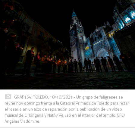
GRAF164. TOLEDO, 10/10/2021.- Un grupo de feligreses se
reúne hoy domingo frente a la Catedral Primada de Toledo para rezar
el rosario en un acto de reparación por la publicación de un vídeo
musical de C. Tangana y Nathy Peluso en el interior del templo. EFE/
Ángeles Visdómine