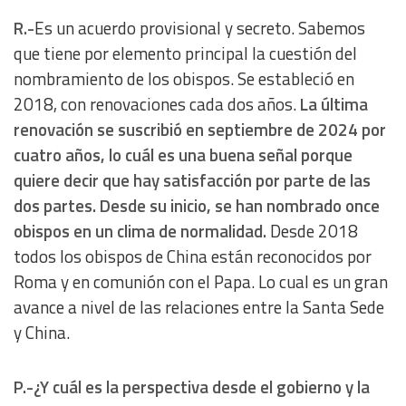
R.-
Es un acuerdo provisional y secreto. Sabemos
Measure advertising performance
que tiene por elemento principal la cuestión del
nombramiento de los obispos. Se estableció en
Measure content performance
2018, con renovaciones cada dos años.
La última
renovación se suscribió en septiembre de 2024 por
Understand audiences through statistics or combinations
cuatro años, lo cuál es una buena señal porque
of data from different sources
quiere decir que hay satisfacción por parte de las
dos partes. Desde su inicio, se han nombrado once
Develop and improve services
obispos en un clima de normalidad.
Desde 2018
todos los obispos de China están reconocidos por
Use limited data to select content
Roma y en comunión con el Papa. Lo cual es un gran
IAB Special Features:
avance a nivel de las relaciones entre la Santa Sede
y China.
Use precise geolocation data
Identify devices based on information actively requested
P.-¿Y cuál es la perspectiva desde el gobierno y la