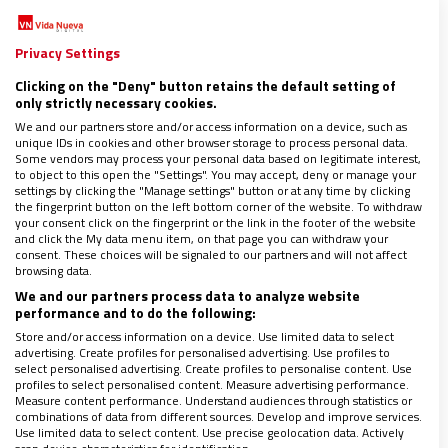
Privacy Settings
Esteban Aranaz, misionero en Shanghái, con su comunidad
Clicking on the "Deny" button retains the default setting of
de fieles (fuente: Esteban Aranaz)
only strictly necessary cookies.
We and our partners store and/or access information on a device, such as
unique IDs in cookies and other browser storage to process personal data.
P.-¿Cómo es la atención pastoral en China por parte
Some vendors may process your personal data based on legitimate interest,
to object to this open the "Settings". You may accept, deny or manage your
de sacerdotes autóctonos?
settings by clicking the "Manage settings" button or at any time by clicking
the fingerprint button on the left bottom corner of the website. To withdraw
your consent click on the fingerprint or the link in the footer of the website
and click the My data menu item, on that page you can withdraw your
R.-
En China la atención pastoral de los fieles es
consent. These choices will be signaled to our partners and will not affect
browsing data.
realizada por los obispos y sacerdotes locales. Si
We and our partners process data to analyze website
bien mi labor, como he señalado antes, está dirigida
performance and to do the following:
a la atención de los fieles católicos extranjeros, las
Store and/or access information on a device. Use limited data to select
advertising. Create profiles for personalised advertising. Use profiles to
relaciones humanas y sobre todo de amistad con
select personalised advertising. Create profiles to personalise content. Use
muchos chinos son siempre fuente de
profiles to select personalised content. Measure advertising performance.
Measure content performance. Understand audiences through statistics or
enriquecimiento mutuo. En Shanghái tenemos
combinations of data from different sources. Develop and improve services.
Use limited data to select content. Use precise geolocation data. Actively
obispo desde hace año y medio. Esto ha hecho que