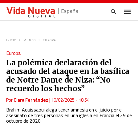
España
INICIO
MUNDO
EUROPA
Escrib
Europa
tu
consul
La polémica declaración del
y
pulsa
acusado del ataque en la basílica
en
INTRO
de Notre Dame de Niza: “No
recuerdo los hechos”
Por
Clara Fernández
|
10/02/2025 - 18:54
Brahim Aouissaoui alega tener amnesia en el juicio por el
asesinato de tres personas en una iglesia en Francia el 29 de
octubre de 2020