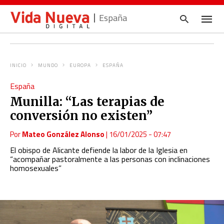
España
INICIO
MUNDO
EUROPA
ESPAÑA
Escrib
España
tu
consul
Munilla: “Las terapias de
y
pulsa
conversión no existen”
en
INTRO
Por
Mateo González Alonso
|
16/01/2025 - 07:47
El obispo de Alicante defiende la labor de la Iglesia en
“acompañar pastoralmente a las personas con inclinaciones
homosexuales”