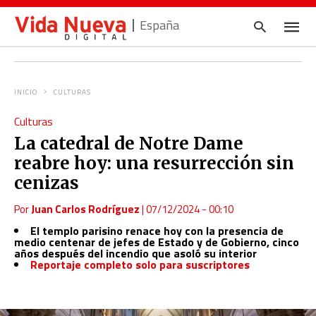
España
INICIO
CULTURAS
Escrib
Culturas
tu
consul
La catedral de Notre Dame
y
pulsa
reabre hoy: una resurrección sin
en
INTRO
cenizas
Por
Juan Carlos Rodríguez
|
07/12/2024 - 00:10
El templo parisino renace hoy con la presencia de
medio centenar de jefes de Estado y de Gobierno, cinco
años después del incendio que asoló su interior
Reportaje completo solo para suscriptores