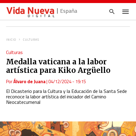
España
INICIO
CULTURAS
Escrib
Culturas
tu
consul
Medalla vaticana a la labor
y
pulsa
artística para Kiko Argüello
en
INTRO
Por
Álvaro de Juana
|
04/12/2024 - 19:15
El Dicasterio para la Cultura y la Educación de la Santa Sede
reconoce la labor artística del iniciador del Camino
Neocatecumenal