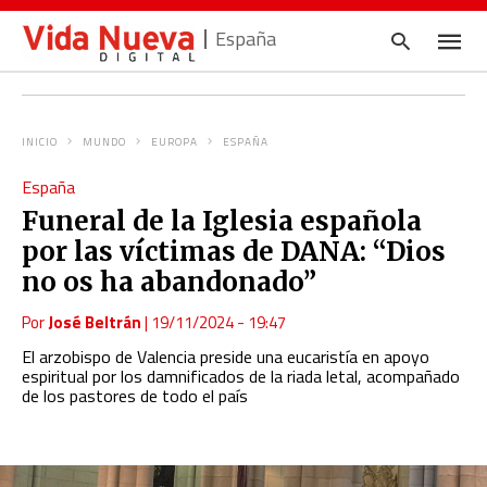
España
INICIO
MUNDO
EUROPA
ESPAÑA
Escrib
España
tu
consul
Funeral de la Iglesia española
y
pulsa
por las víctimas de DANA: “Dios
en
INTRO
no os ha abandonado”
Por
José Beltrán
|
19/11/2024 - 19:47
El arzobispo de Valencia preside una eucaristía en apoyo
espiritual por los damnificados de la riada letal, acompañado
de los pastores de todo el país