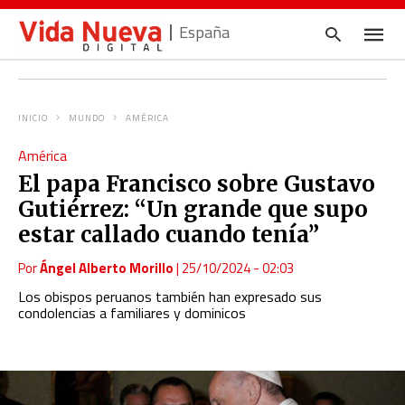
España
INICIO
MUNDO
AMÉRICA
Escrib
América
tu
consul
El papa Francisco sobre Gustavo
y
pulsa
Gutiérrez: “Un grande que supo
en
INTRO
estar callado cuando tenía”
Por
Ángel Alberto Morillo
|
25/10/2024 - 02:03
Los obispos peruanos también han expresado sus
condolencias a familiares y dominicos