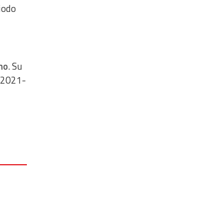
iodo
mo
. Su
o 2021-