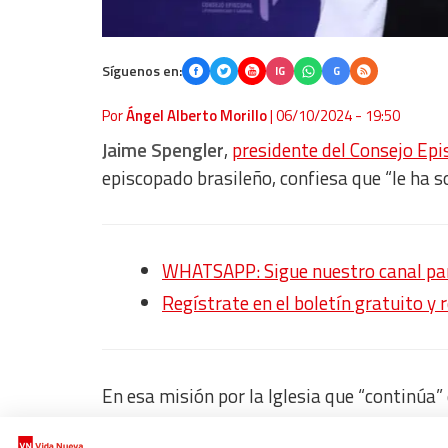
Síguenos en:
IG
G
Por
Ángel Alberto Morillo
|
06/10/2024 - 19:50
Jaime Spengler
,
presidente del Consejo Epi
episcopado brasileño, confiesa que “le ha
WHATSAPP: Sigue nuestro canal para
Regístrate en el boletín gratuito y 
En esa misión por la Iglesia que “continúa”
de seguir evangelizando
“en todas las real