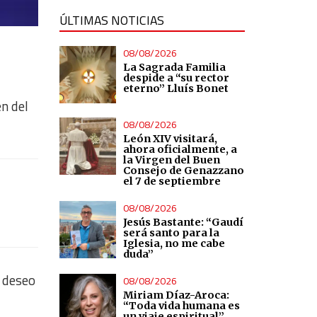
ÚLTIMAS NOTICIAS
08/08/2026
La Sagrada Familia
despide a “su rector
eterno” Lluís Bonet
n del
08/08/2026
León XIV visitará,
ahora oficialmente, a
la Virgen del Buen
Consejo de Genazzano
el 7 de septiembre
08/08/2026
Jesús Bastante: “Gaudí
será santo para la
Iglesia, no me cabe
duda”
u deseo
08/08/2026
Miriam Díaz-Aroca:
“Toda vida humana es
un viaje espiritual”