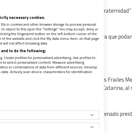
o a quienes le han mostrado su “cercanía y fraternidad”
rictly necessary cookies.
 IDs in cookies and other browser storage to process personal
to object to this open the "Settings". You may accept, deny or
licking the fingerprint button on the left bottom corner of the
 laicado “caminemos juntos en la comunión para que pod
ter of the website and click the My data menu item, on that page
 will not affect browsing data.
 y su justicia”.
and to do the following:
. Create profiles for personalised advertising. Use profiles to
les to select personalised content. Measure advertising
tics or combinations of data from different sources. Develop
ata. Actively scan device characteristics for identification.
o de Porto Alegre y religioso de la Orden de los Frailes 
e de 1960 en Gaspar, en el estado de Santa Catarina, al 
l seminario el 20 de enero de 1982 y fue ordenado pres