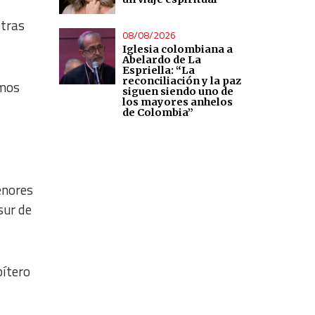
 tras
08/08/2026
Iglesia colombiana a
Abelardo de La
Espriella: “La
reconciliación y la paz
amos
siguen siendo uno de
los mayores anhelos
de Colombia”
Menores
sur de
bítero