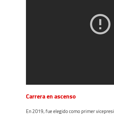
Identify devices based on information actively requested
Non-IAB processing purposes:
Essential
Analytical
Functional
Advertising
Carrera en ascenso
En 2019, fue elegido como primer vicepresi