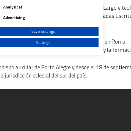
stituto Filosófico San Buenaventura de Campo Largo y teo
Analytical
etrópolis, además de una licenciatura en Sagradas Escrit
Advertising
ael.
Save settings
fía en la Pontificia Universidad Antonianum, en Roma.
Settings
sponsabilidades en el ámbito de la docencia y la formaci
obispo auxiliar de Porto Alegre y desde el 18 de septiem
jurisdicción eclesial del sur del país.
a from different sources