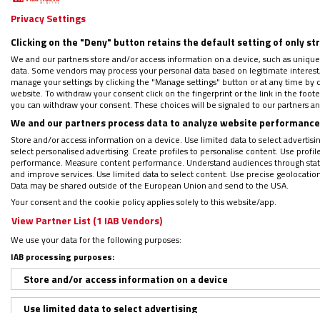
Privacy Settings
Agradeció al Papa el voto de confianza com
Clicking on the "Deny" button retains the default setting of only st
este anuncio.
We and our partners store and/or access information on a device, such as unique
data. Some vendors may process your personal data based on legitimate interest, 
manage your settings by clicking the "Manage settings" button or at any time by c
Ha pedido a todos: clero, vida religiosa y
website. To withdraw your consent click on the fingerprint or the link in the foo
you can withdraw your consent. These choices will be signaled to our partners and
promover, ya entre nosotros, el reino de Dios
We and our partners process data to analyze website performance 
Store and/or access information on a device. Use limited data to select advertising
¿Quién es Jaime Spengler?
select personalised advertising. Create profiles to personalise content. Use profi
performance. Measure content performance. Understand audiences through statis
and improve services. Use limited data to select content. Use precise geolocation d
Data may be shared outside of the European Union and send to the USA.
Spengler
, de 64 años, es el actual arzobisp
Your consent and the cookie policy applies solely to this website/app.
(franciscanos), que nació un 6 de septiembr
View Partner List (1 IAB Vendors)
Brasil.
We use your data for the following purposes:
IAB processing purposes:
Comenzó su vida religiosa cuando ingresó a
Store and/or access information on a device
el 17 de noviembre de 1990.
Use limited data to select advertising