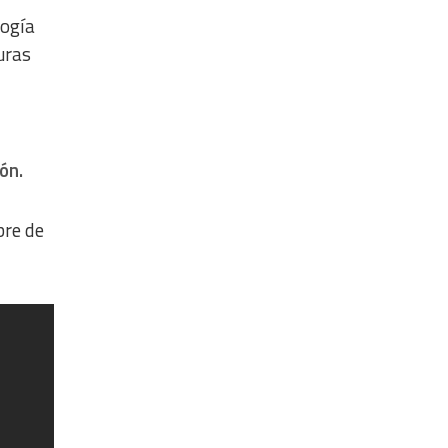
logía
uras
ón.
bre de