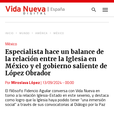
España
INICIO
MUNDO
AMÉRICA
MÉXICO
Escrib
México
tu
consul
Especialista hace un balance de
y
pulsa
la relación entre la Iglesia en
en
INTRO
México y el gobierno saliente de
López Obrador
Por
Miroslava López
|
13/09/2024 - 00:00
El filósofo Fidencio Aguilar conversa con Vida Nueva en
torno a la relación Iglesia-Estado en este sexenio, y destaca
como logro que la Iglesia haya podido tener “una inmersión
social” a través de sus convocatorias al Diálogo por la Paz