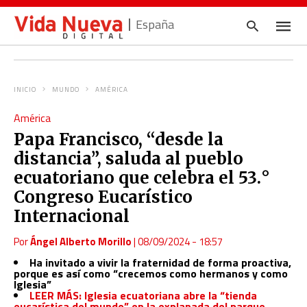
España
INICIO
MUNDO
AMÉRICA
Escrib
América
tu
consul
Papa Francisco, “desde la
y
pulsa
distancia”, saluda al pueblo
en
INTRO
ecuatoriano que celebra el 53.°
Congreso Eucarístico
Internacional
Por
Ángel Alberto Morillo
|
08/09/2024 - 18:57
Ha invitado a vivir la fraternidad de forma proactiva,
porque es así como “crecemos como hermanos y como
Iglesia”
LEER MÁS: Iglesia ecuatoriana abre la “tienda
eucarística del mundo” en la explanada del parque