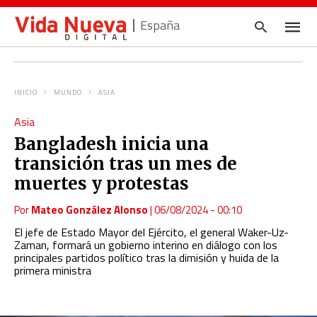
España
INICIO
MUNDO
ASIA
Escrib
Asia
tu
consul
Bangladesh inicia una
y
pulsa
transición tras un mes de
en
INTRO
muertes y protestas
Por
Mateo González Alonso
|
06/08/2024 - 00:10
El jefe de Estado Mayor del Ejército, el general Waker-Uz-
Zaman, formará un gobierno interino en diálogo con los
principales partidos político tras la dimisión y huida de la
primera ministra