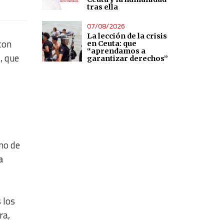
tras ella
07/08/2026
La lección de la crisis
con
en Ceuta: que
“aprendamos a
, que
garantizar derechos”
uno de
a
 los
ra,