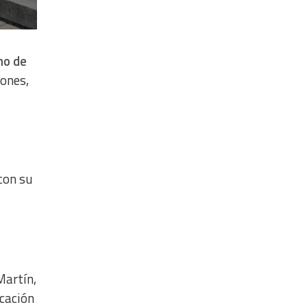
eno de
iones,
con su
Martín,
ocación