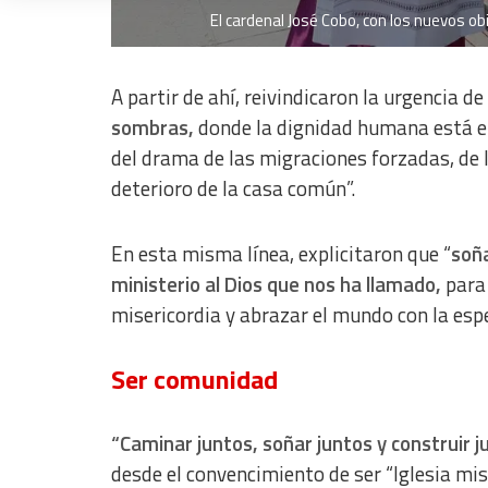
El cardenal José Cobo, con los nuevos ob
Measure content performance
Understand audiences through statistics or combinations of dat
A partir de ahí, reivindicaron la urgencia de
sombras,
donde la dignidad humana está en 
Develop and improve services
del drama de las migraciones forzadas, de la
Use limited data to select content
deterioro de la casa común”.
IAB Special Features:
Use precise geolocation data
En esta misma línea, explicitaron que “
soña
ministerio al Dios que nos ha llamado,
para 
Identify devices based on information actively requested
misericordia y abrazar el mundo con la esp
Non-IAB processing purposes:
Essential
Ser comunidad
Analytical
“Caminar juntos, soñar juntos y construir j
Functional
desde el convencimiento de ser “Iglesia mis