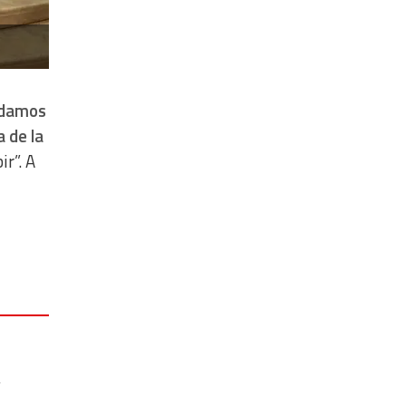
 damos
 de la
r”. A
y