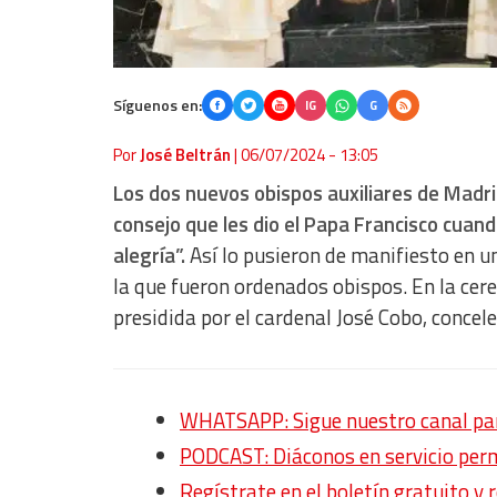
Síguenos en:
IG
G
Por
José Beltrán
|
06/07/2024 - 13:05
Los dos nuevos obispos auxiliares de Madr
consejo que les dio el Papa Francisco cuand
alegría”.
Así lo pusieron de manifiesto en un
la que fueron ordenados obispos. En la cer
presidida por el cardenal José Cobo, concel
WHATSAPP: Sigue nuestro canal para
PODCAST: Diáconos en servicio pe
Regístrate en el boletín gratuito y 