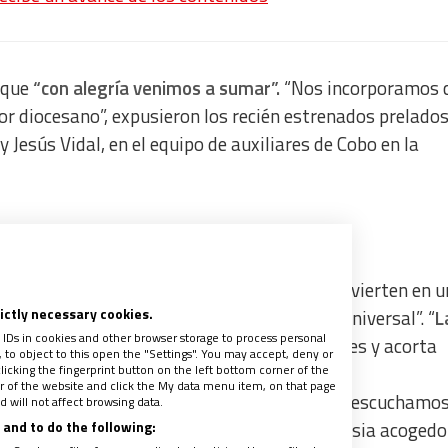
 que
“con alegría venimos a sumar”.
“Nos incorporamos 
or diocesano”, expusieron los recién estrenados prelados
Jesús Vidal, en el equipo de auxiliares de Cobo en la
 y los excluidos, preferidos del Señor, se convierten en 
rictly necessary cookies.
e ruta para construir fraternidad abierta y universal”. “
L
 IDs in cookies and other browser storage to process personal
solo de compasión y dignidad, tiende puentes y acorta
to object to this open the "Settings". You may accept, deny or
licking the fingerprint button on the left bottom corner of the
ter of the website and click the My data menu item, on that page
 el grito de los más pobres porque en ellos escuchamos
 will not affect browsing data.
and to do the following:
o y sintiendo el clamor de su pueblo. Ser Iglesia acogedo