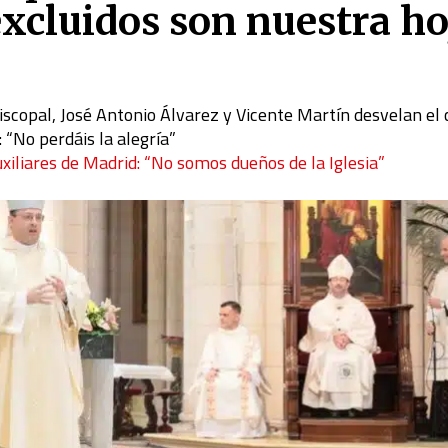
excluidos son nuestra ho
episcopal, José Antonio Álvarez y Vicente Martín desvelan el
 “No perdáis la alegría”
xiliares de Madrid: “No somos dueños de la Iglesia”