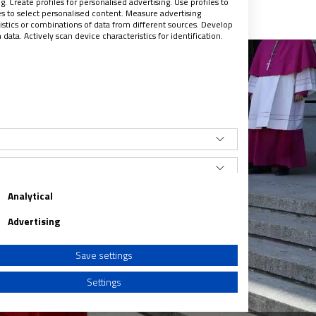
. Create profiles for personalised advertising. Use profiles to
les to select personalised content. Measure advertising
tics or combinations of data from different sources. Develop
ata. Actively scan device characteristics for identification.
Analytical
Advertising
Save settings
Settings