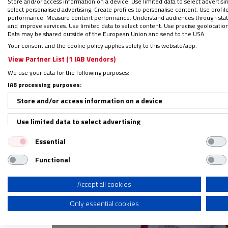
Store and/or access information on a device. Use limited data to select advertising
samaritana y fraterna”.
select personalised advertising. Create profiles to personalise content. Use profi
performance. Measure content performance. Understand audiences through statis
and improve services. Use limited data to select content. Use precise geolocation d
Data may be shared outside of the European Union and send to the USA.
Your consent and the cookie policy applies solely to this website/app.
View Partner List (1 IAB Vendors)
We use your data for the following purposes:
IAB processing purposes:
Store and/or access information on a device
Use limited data to select advertising
Essential
Create profiles for personalised advertising
Functional
Use profiles to select personalised advertising
Create profiles to personalise content
Accept all cookies
Only essential cookies
Use profiles to select personalised content
Measure advertising performance