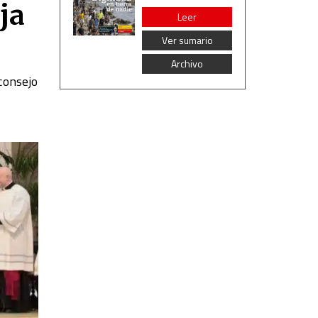
ja
Leer
Ver sumario
Archivo
 consejo