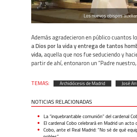
Los nuevos obispos auxilia
Además agradecieron en público cuantos lo
a Dios por la vida y entrega de tantos hom
vida,
aquella que nos fue seduciendo y haci
partir de ahí, entonaron un “Padre nuestro, 
TEMAS:
Archidiócesis de Madrid
José An
NOTICIAS RELACIONADAS
La “inquebrantable comunión” del cardenal Cobo
El cardenal Cobo celebrará en Madrid un acto
Cobo, ante el Real Madrid: “No sé de qué equi
nobles”