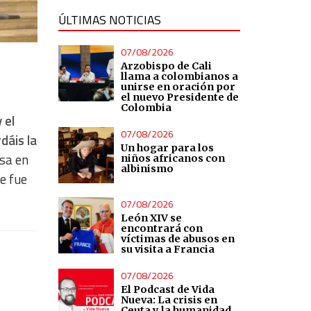
ÚLTIMAS NOTICIAS
07/08/2026
Arzobispo de Cali
llama a colombianos a
unirse en oración por
el nuevo Presidente de
Colombia
 el
07/08/2026
dáis la
Un hogar para los
isa en
niños africanos con
albinismo
e fue
07/08/2026
León XIV se
encontrará con
víctimas de abusos en
su visita a Francia
07/08/2026
El Podcast de Vida
Nueva: La crisis en
Ceuta y la humanidad