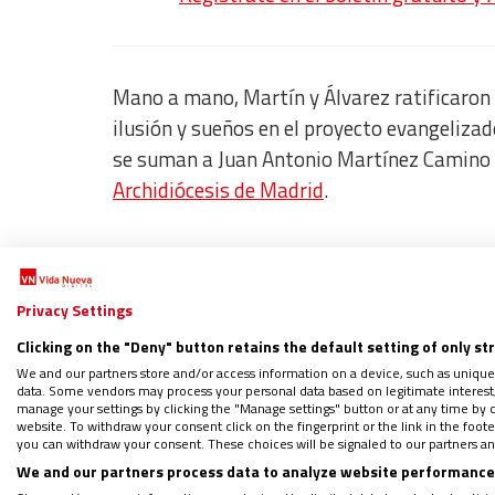
Mano a mano, Martín y Álvarez ratificaron
ilusión y sueños en el proyecto evangelizad
se suman a Juan Antonio Martínez Camino y 
Archidiócesis de Madrid
.
Criterios serios
Privacy Settings
En su alocución, subrayaron que “los pobres
Clicking on the "Deny" button retains the default setting of only st
nuestros criterios más serios y en la hoja d
We and our partners store and/or access information on a device, such as unique
caridad cristiana no entiende de fronteras,
data. Some vendors may process your personal data based on legitimate interest, 
manage your settings by clicking the "Manage settings" button or at any time by c
distancias”, expresaron.
website. To withdraw your consent click on the fingerprint or the link in the foo
Es más, aseguraron que “queremos escuchar
you can withdraw your consent. These choices will be signaled to our partners and
We and our partners process data to analyze website performance 
gritos del Dios que sigue viendo, escuchand