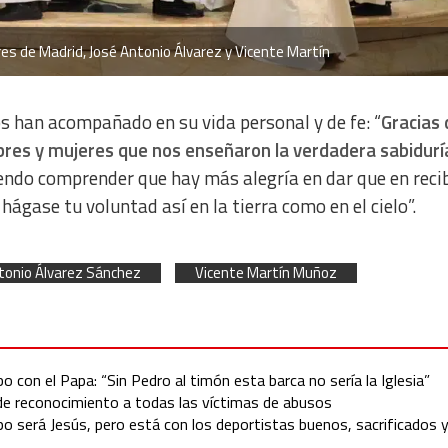
res de Madrid, José Antonio Álvarez y Vicente Martín
s han acompañado en su vida personal y de fe: “
Gracias
bres y mujeres que nos enseñaron la verdadera sabiduría
endo comprender que hay más alegría en dar que en recibi
hágase tu voluntad así en la tierra como en el cielo”.
tonio Álvarez Sánchez
Vicente Martín Muñoz
 con el Papa: “Sin Pedro al timón esta barca no sería la Iglesia”
 de reconocimiento a todas las víctimas de abusos
po será Jesús, pero está con los deportistas buenos, sacrificados 