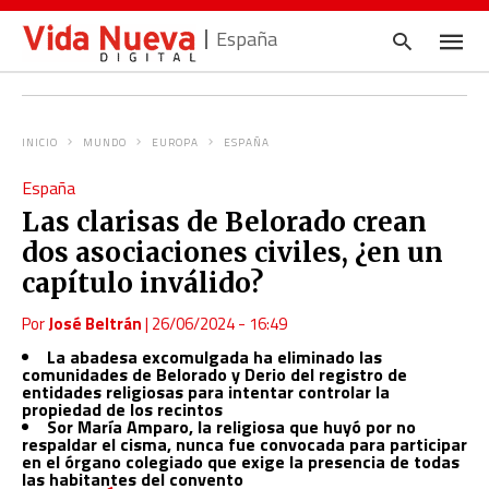
España
INICIO
MUNDO
EUROPA
ESPAÑA
Escrib
España
tu
consul
Las clarisas de Belorado crean
y
pulsa
dos asociaciones civiles, ¿en un
en
INTRO
capítulo inválido?
Por
José Beltrán
|
26/06/2024 - 16:49
La abadesa excomulgada ha eliminado las
comunidades de Belorado y Derio del registro de
entidades religiosas para intentar controlar la
propiedad de los recintos
Sor María Amparo, la religiosa que huyó por no
respaldar el cisma, nunca fue convocada para participar
en el órgano colegiado que exige la presencia de todas
las habitantes del convento