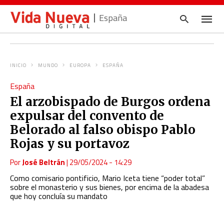
España
INICIO
MUNDO
EUROPA
ESPAÑA
Escrib
España
tu
consul
El arzobispado de Burgos ordena
y
pulsa
expulsar del convento de
en
INTRO
Belorado al falso obispo Pablo
Rojas y su portavoz
Por
José Beltrán
|
29/05/2024 - 14:29
Como comisario pontificio, Mario Iceta tiene “poder total”
sobre el monasterio y sus bienes, por encima de la abadesa
que hoy concluía su mandato