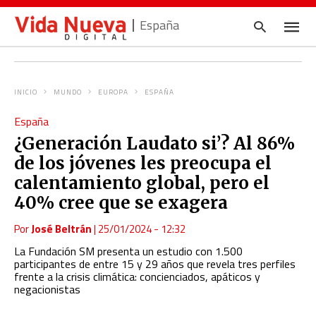
España
INICIO
MUNDO
EUROPA
ESPAÑA
Escrib
España
tu
consul
¿Generación Laudato si’? Al 86%
y
pulsa
de los jóvenes les preocupa el
en
INTRO
calentamiento global, pero el
40% cree que se exagera
Por
José Beltrán
|
25/01/2024 - 12:32
La Fundación SM presenta un estudio con 1.500
participantes de entre 15 y 29 años que revela tres perfiles
frente a la crisis climática: concienciados, apáticos y
negacionistas