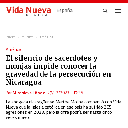
España
INICIO
MUNDO
AMÉRICA
Escrib
América
tu
consul
El silencio de sacerdotes y
y
pulsa
monjas impide conocer la
en
INTRO
gravedad de la persecución en
Nicaragua
Por
Miroslava López
|
27/12/2023 - 17:36
La abogada nicaragüense Martha Molina compartió con Vida
Nueva que la Iglesia católica en ese país ha sufrido 285
agresiones en 2023, pero la cifra podría ser hasta cinco
veces mayor