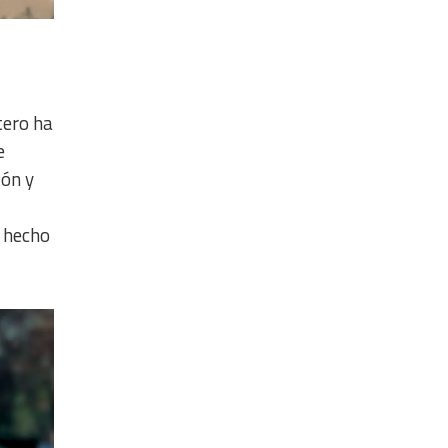
tero ha
e
ión y
 hecho