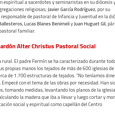
n espiritual a sacerdotes y seminaristas en su diócesis y
gregaciones religiosas;
Javier García Rodríguez
, por su
responsable de pastoral de Infancia y Juventud en la di
Ballesteros
,
Lucas Blanes Benimeli
y
Juan Huguet Gil
, pá
pastoral familiar.
ardón Alter Christus Pastoral Social
a rural. El padre Fermín se ha caracterizado durante tod
 sus propias manos los tejados de más de 600 iglesias de
erca de 1.700 estructuras de tejados. “No teníamos dine
 Empecé con el tema de las obras por necesidad. Han si
s, tomando medidas, levantando los planos de la iglesia
alculando la madera que iba a llevar y luego cortar y mon
ación social y espiritual como capellán del Centro