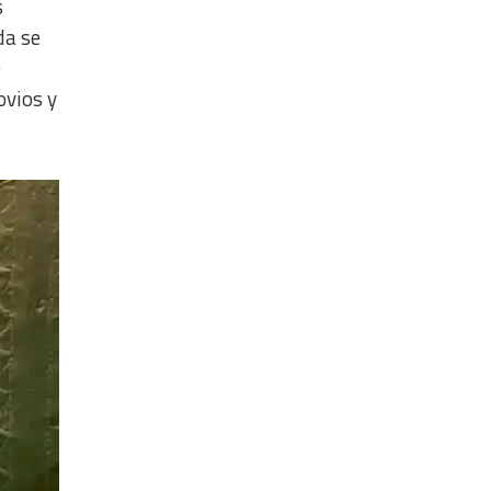
s
da se
e
ovios y