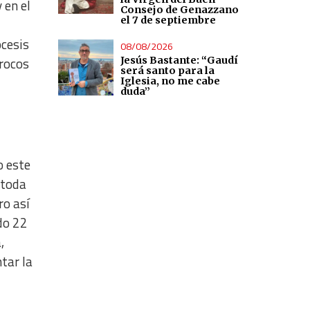
 en el
Consejo de Genazzano
el 7 de septiembre
ócesis
08/08/2026
Jesús Bastante: “Gaudí
rrocos
será santo para la
Iglesia, no me cabe
duda”
o este
 toda
ro así
do 22
,
tar la