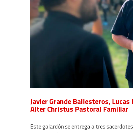
Develop and improve services
Use limited data to select content
IAB Special Features:
Use precise geolocation data
Identify devices based on information actively requested
Non-IAB processing purposes:
Essential
Analytical
Functional
Javier Grande Ballesteros, Lucas 
Advertising
Alter Christus Pastoral Familiar
Este galardón se entrega a tres sacerdotes