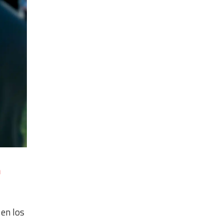
n
 en los