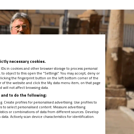
rictly necessary cookies.
 IDs in cookies and other browser storage to process personal
to object to this open the "Settings". You may accept, deny or
licking the fingerprint button on the left bottom corner of the
ter of the website and click the My data menu item, on that page
 will not affect browsing data.
and to do the following:
. Create profiles for personalised advertising. Use profiles to
les to select personalised content. Measure advertising
tics or combinations of data from different sources. Develop
ata. Actively scan device characteristics for identification.