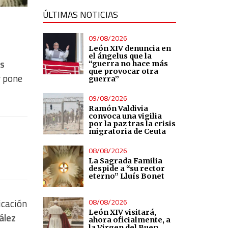
ÚLTIMAS NOTICIAS
09/08/2026
León XIV denuncia en
el ángelus que la
os
“guerra no hace más
que provocar otra
y pone
guerra”
09/08/2026
Ramón Valdivia
convoca una vigilia
por la paz tras la crisis
migratoria de Ceuta
08/08/2026
La Sagrada Familia
despide a “su rector
eterno” Lluís Bonet
08/08/2026
icación
León XIV visitará,
ález
ahora oficialmente, a
la Virgen del Buen