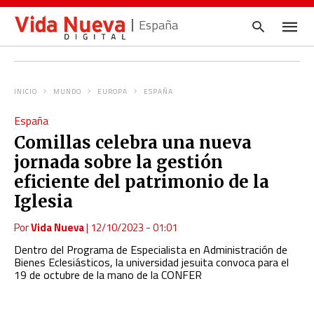
España
INICIO
MUNDO
EUROPA
ESPAÑA
Escrib
España
tu
consul
Comillas celebra una nueva
y
pulsa
jornada sobre la gestión
en
INTRO
eficiente del patrimonio de la
Iglesia
Por
Vida Nueva
|
12/10/2023 - 01:01
Dentro del
Programa de Especialista en Administración de
Bienes Eclesiásticos, la universidad jesuita convoca para el
19 de octubre de la mano de la CONFER