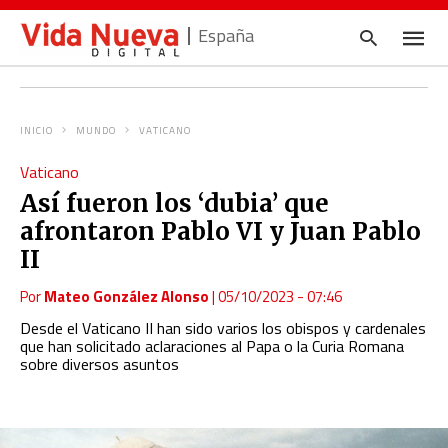
España
INICIO
MUNDO
VATICANO
Escrib
Vaticano
tu
consul
Así fueron los ‘dubia’ que
y
pulsa
afrontaron Pablo VI y Juan Pablo
en
INTRO
II
Por
Mateo González Alonso
|
05/10/2023 - 07:46
Desde el Vaticano II han sido varios los obispos y cardenales
que han solicitado aclaraciones al Papa o la Curia Romana
sobre diversos asuntos