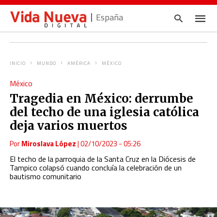
España
INICIO
MUNDO
AMÉRICA
MÉXICO
Escrib
México
tu
consul
Tragedia en México: derrumbe
y
pulsa
del techo de una iglesia católica
en
INTRO
deja varios muertos
Por
Miroslava López
|
02/10/2023 - 05:26
El techo de la parroquia de la Santa Cruz en la Diócesis de
Tampico colapsó cuando concluía la celebración de un
bautismo comunitario