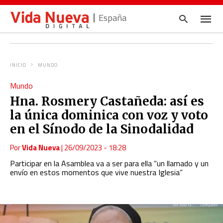
España
INICIO
MUNDO
Escrib
Mundo
tu
consul
Hna. Rosmery Castañeda: así es
y
pulsa
la única dominica con voz y voto
en
INTRO
en el Sínodo de la Sinodalidad
Por
Vida Nueva
|
26/09/2023 - 18:28
Participar en la Asamblea va a ser para ella “un llamado y un
envío en estos momentos que vive nuestra Iglesia”