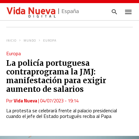
España
INICIO
MUNDO
EUROPA
Escrib
Europa
tu
consul
La policía portuguesa
y
pulsa
contraprograma la JMJ:
en
INTRO
manifestación para exigir
aumento de salarios
Por
Vida Nueva
|
04/07/2023 - 19:14
La protesta se celebrará frente al palacio presidencial
cuando el jefe del Estado portugués reciba al Papa