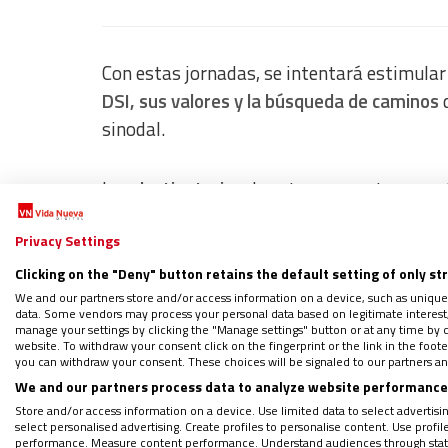
Con estas jornadas, se intentará estimular
DSI, sus valores y la búsqueda de caminos
d
sinodal.
Los
destinatarios
de estos encuentros con 
pastorales, catequistas, y jóvenes.
Privacy Settings
Clicking on the "Deny" button retains the default setting of only st
Distintos profesionales y especialistas a
We and our partners store and/or access information on a device, such as unique
la Pontificia Comisión para América Latina
data. Some vendors may process your personal data based on legitimate interest, 
Sociales (Argentina);
Cecilia di Lascio
, magis
manage your settings by clicking the "Manage settings" button or at any time by c
website. To withdraw your consent click on the fingerprint or the link in the foo
Universidad de Salamanca (Argentina);
Ros
you can withdraw your consent. These choices will be signaled to our partners and
Fundación instituto para la C
onstrucción d
We and our partners process data to analyze website performance 
Store and/or access information on a device. Use limited data to select advertising
Fondo Ecuatoriano Populorum Progressio
select personalised advertising. Create profiles to personalise content. Use profi
Rica);
Luz Marina Quintero,
especialista e
performance. Measure content performance. Understand audiences through statis