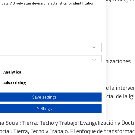
ata. Actively scan device characteristics for identification.
na)
rán durante estos encuentros:
 la vida pública
:
Identidad de los laicos Organizaciones
ública.
Analytical
Advertising
la DSI:
Naturaleza de la DSI.
Fundamentos de la interve
ial. Los Padres de la Iglesia y la Doctrina Social de la Igl
Save settings
idad laical
Settings
cia Social: Tierra, Techo y Trabajo:
Evangelización y Doct
social: Tierra, Techo y Trabajo.
El enfoque de transformac