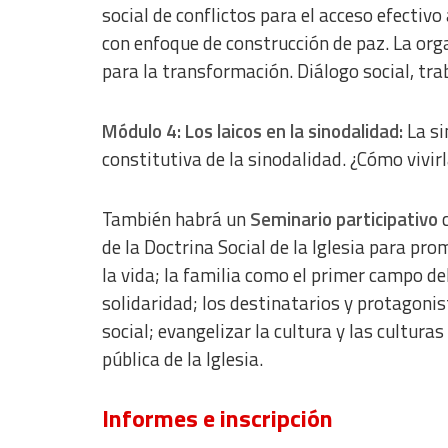
social de conflictos para el acceso efectivo 
Understand audiences through statistics or combinations of dat
con enfoque de construcción de paz.
La org
para la transformación.
Diálogo social, tra
Develop and improve services
Use limited data to select content
Módulo 4: Los laicos en la sinodalidad:
La si
IAB Special Features:
constitutiva de la sinodalidad. ¿Cómo vivirl
Use precise geolocation data
También habrá un
Seminario participativo
Identify devices based on information actively requested
de la Doctrina Social de la Iglesia para p
rom
Non-IAB processing purposes:
la vida; la f
amilia como el primer campo del
Essential
solidaridad; los
destinatarios y protagonist
social; evangelizar la cultura y las cultura
Analytical
pública de la Iglesia.
Functional
Informes e inscripción
Advertising