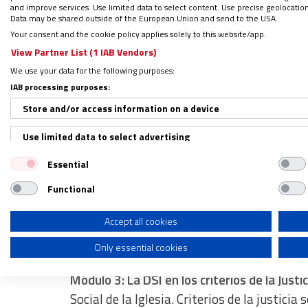
and improve services. Use limited data to select content. Use precise geolocation d
especialidad en interculturalidad. (Argenti
Data may be shared outside of the European Union and send to the USA.
Your consent and the cookie policy applies solely to this website/app.
View Partner List (1 IAB Vendors)
Contenido
We use your data for the following purposes:
IAB processing purposes:
Estas son las temáticas que se desarrolla
Store and/or access information on a device
Use limited data to select advertising
Módulo 1: Presencia e incidencia del laico en
laicales.
P
resencia de los laicos en la vida p
Essential
Create profiles for personalised advertising
Functional
Use profiles to select personalised advertising
Módulo 2: Fundamentos y lineamientos de 
de la Iglesia con su Doctrina en el campo soc
Create profiles to personalise content
Accept all cookies
Pincelada del desarrollo histórico de la real
Only essential cookies
Use profiles to select personalised content
Measure advertising performance
Módulo 3: La DSI en los criterios de la Justi
Social de la Iglesia. C
riterios de la justicia 
Measure content performance