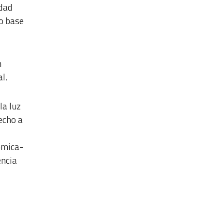
idad
o base
n
l.
la luz
echo a
ómica-
encia