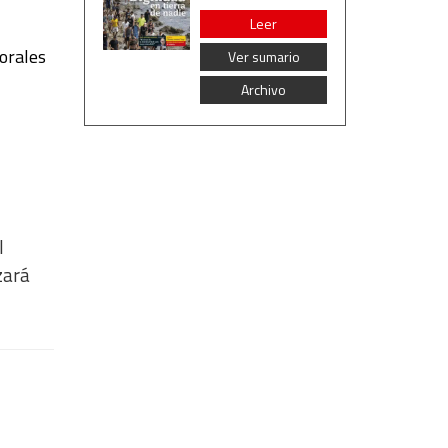
Leer
orales
Ver sumario
Archivo
l
zará