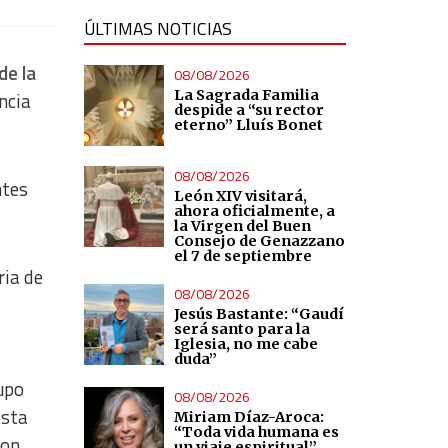
ÚLTIMAS NOTICIAS
de la
08/08/2026
La Sagrada Familia
encia
despide a “su rector
eterno” Lluís Bonet
08/08/2026
ntes
León XIV visitará,
ahora oficialmente, a
la Virgen del Buen
Consejo de Genazzano
el 7 de septiembre
ria de
08/08/2026
Jesús Bastante: “Gaudí
será santo para la
Iglesia, no me cabe
duda”
rupo
08/08/2026
osta
Miriam Díaz-Aroca:
“Toda vida humana es
con
un viaje espiritual”