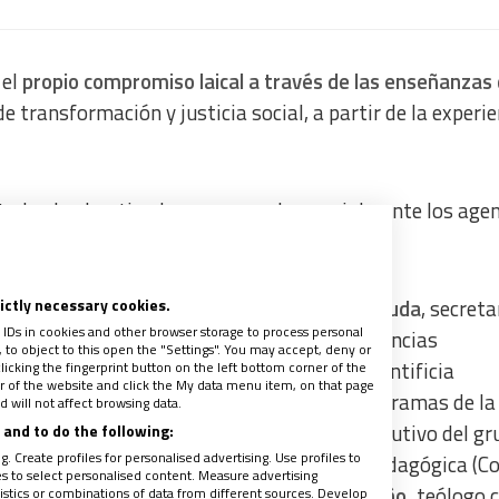
 el
propio compromiso laical a través de las enseñanzas 
e transformación y justicia social, a partir de la experi
todos los bautizados en general, especialmente los age
rictly necessary cookies.
compañarán este proceso formativo:
Emilce Cuda
, secreta
 IDs in cookies and other browser storage to process personal
, y miembro de la Pontificia Academia de Ciencias
to object to this open the "Settings". You may accept, deny or
ter en Doctrina Social de la Iglesia por la Pontificia
licking the fingerprint button on the left bottom corner of the
ter of the website and click the My data menu item, on that page
a Inés Floriano
,
directora de gestión de programas
de la
 will not affect browsing data.
e Paz (Colombia);
Luis Hinojosa
, director ejecutivo del g
and to do the following:
. Create profiles for personalised advertising. Use profiles to
(Ecuador);
Clara Mariel Badilla
, Mediación pedagógica (C
les to select personalised content. Measure advertising
n Derechos Humanos (Colombia);
Lucas Cerviño,
teólogo 
tics or combinations of data from different sources. Develop