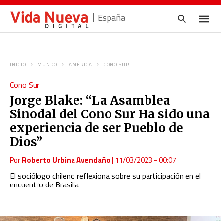
España
INICIO
MUNDO
AMÉRICA
CONO SUR
Escrib
Cono Sur
tu
consul
Jorge Blake: “La Asamblea
y
pulsa
Sinodal del Cono Sur Ha sido una
en
INTRO
experiencia de ser Pueblo de
Dios”
Por
Roberto Urbina Avendaño
|
11/03/2023 - 00:07
El sociólogo chileno reflexiona sobre su participación en el
encuentro de Brasilia