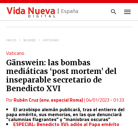
España
INICIO
MUNDO
VATICANO
Escrib
Vaticano
tu
consul
Gänswein: las bombas
y
pulsa
mediáticas ‘post mortem’ del
en
INTRO
inseparable secretario de
Benedicto XVI
Por
Rubén Cruz (env. especial Roma)
|
04/01/2023 - 01:33
El arzobispo alemán publicará, tras el entierro del
papa emérito, sus memorias, en las que denunciará
“calumnias flagrantes” y “maniobras oscuras”
ESPECIAL: Benedicto XVI: adiós al Papa emérito