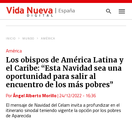
España
INICIO
MUNDO
AMÉRICA
Escrib
América
tu
consul
Los obispos de América Latina y
y
pulsa
el Caribe: “Esta Navidad sea una
en
INTRO
oportunidad para salir al
encuentro de los más pobres”
Por
Ángel Alberto Morillo
|
24/12/2022 - 16:36
El mensaje de Navidad del Celam invita a profundizar en el
itinerario sinodal teniendo vigente la opción por los pobres
de Aparecida