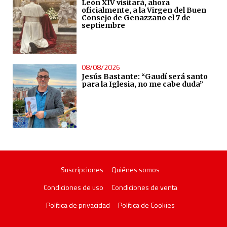
León XIV visitará, ahora
oficialmente, a la Virgen del Buen
Consejo de Genazzano el 7 de
septiembre
08/08/2026
Jesús Bastante: “Gaudí será santo
para la Iglesia, no me cabe duda”
Suscripciones
Quiénes somos
Condiciones de uso
Condiciones de venta
Política de privacidad
Política de Cookies