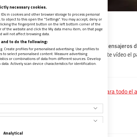
rictly necessary cookies.
 IDs in cookies and other browser storage to process personal
to object to this open the "Settings". You may accept, deny or
licking the fingerprint button on the left bottom corner of the
ter of the website and click the My data menu item, on that page
 will not affect browsing data.
:36
and to do the following:
n mensaje en vídeo del papa Francisco a la Mensajeros d
. Create profiles for personalised advertising. Use profiles to
l propio sacerdote asturiano el que grabó este vídeo el 
les to select personalised content. Measure advertising
tics or combinations of data from different sources. Develop
n informan los medios vaticanos.
ata. Actively scan device characteristics for identification.
ueva: la suscripción a la revista en papel para todo el 
flicto
recibe un avance de los contenidos
Analytical