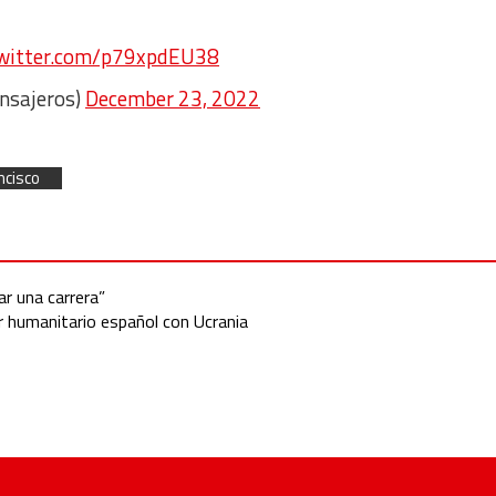
twitter.com/p79xpdEU38
nsajeros)
December 23, 2022
ncisco
ar una carrera”
r humanitario español con Ucrania