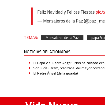
Non-IAB processing purposes:
Essential
Feliz Navidad y Felices Fiestas
pic.
Analytical
— Mensajeros de la Paz (@paz_me
Functional
TEMAS:
Mensajeros de La Paz
papa Fra
Advertising
NOTICIAS RELACIONADAS
El Papa y el Padre Ángel: “Nos ha faltado ech
Sor Lucía Caram, ‘capitana’ del mayor corredo
El Padre Ángel (de la guarda)