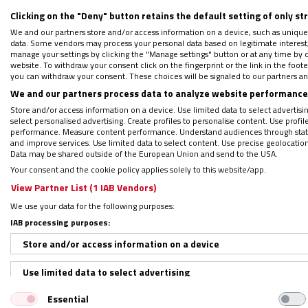
Clicking on the "Deny" button retains the default setting of only st
We and our partners store and/or access information on a device, such as unique
data. Some vendors may process your personal data based on legitimate interest, 
Síguenos en:
IG
G
manage your settings by clicking the "Manage settings" button or at any time by c
website. To withdraw your consent click on the fingerprint or the link in the foo
you can withdraw your consent. These choices will be signaled to our partners and
Por
Mateo González Alonso (Roma)
|
24/12/2022 - 13
We and our partners process data to analyze website performance 
Este 23 de diciembre se ha hecho público
u
Store and/or access information on a device. Use limited data to select advertising
Paz,
la asación del padre Ángel García. Es e
select personalised advertising. Create profiles to personalise content. Use profi
performance. Measure content performance. Understand audiences through statis
1 de diciembre con su teléfono móvil, segú
and improve services. Use limited data to select content. Use precise geolocation d
Data may be shared outside of the European Union and send to the USA.
Your consent and the cookie policy applies solely to this website/app.
View Partner List (1 IAB Vendors)
OFERTA: Esta Navidad, regala Vida N
We use your data for the following purposes:
solo 99,99 euros
IAB processing purposes:
Store and/or access information on a device
PODCAST: La luz que alumbra el con
Regístrate en el boletín gratuito y 
Use limited data to select advertising
Essential
Create profiles for personalised advertising