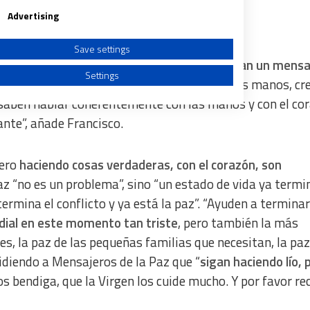
Advertising
Save settings
la familia de Mensajeros de la Paz, que
llevan un mensa
Settings
jean con todo el ser, con el corazón, con las manos, cr
saben hablar coherentemente con las manos y con el cor
lante”, añade Francisco.
a from different sources
pero
haciendo cosas verdaderas, con el corazón, son
 paz “no es un problema”, sino “un estado de vida ya termin
termina el conflicto y ya está la paz”. “Ayuden a terminar
dial en este momento tan triste
, pero también la más
s, la paz de las pequeñas familias que necesitan, la paz
idiendo a Mensajeros de la Paz que “
sigan haciendo lío,
los bendiga, que la Virgen los cuide mucho. Y por favor re