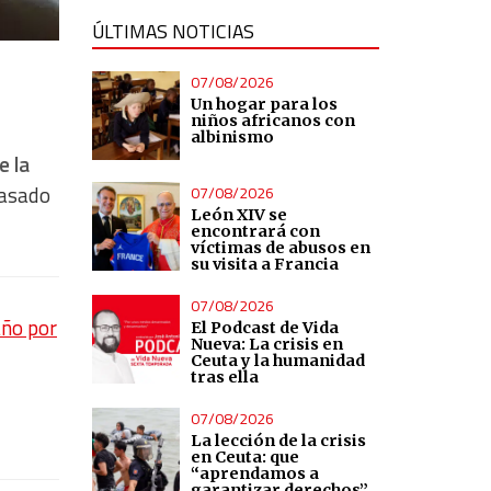
ÚLTIMAS NOTICIAS
07/08/2026
Un hogar para los
niños africanos con
albinismo
e la
pasado
07/08/2026
León XIV se
encontrará con
víctimas de abusos en
su visita a Francia
07/08/2026
año por
El Podcast de Vida
Nueva: La crisis en
Ceuta y la humanidad
tras ella
07/08/2026
La lección de la crisis
en Ceuta: que
“aprendamos a
garantizar derechos”