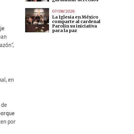
07/08/2026
La Iglesia en México
comparte al cardenal
Parolin su iniciativa
je
para la paz
ean
azón”,
al, en
 de
 porque
cen por