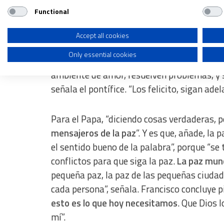
Functional
Un buen mensajero
Use profiles to select personalised advertising
Create profiles to personalise content
Accept all cookies
“A todos ustedes, hermanos y hermanas de 
Only essential cookies
Use profiles to select personalised content
bueno, no sólo de boca,
sino… ustedes mensa
ambiente de amor, resuelven problemas, y 
Measure advertising performance
señala el pontífice. “Los felicito, sigan ade
Measure content performance
Understand audiences through statistics or combinations of dat
Para el Papa, “diciendo cosas verdaderas, 
mensajeros de la paz
”. Y es que, añade, la
Develop and improve services
el sentido bueno de la palabra”, porque “se 
Use limited data to select content
conflictos para que siga la paz.
La paz mun
pequeña paz, la paz de las pequeñas ciudade
IAB Special Features:
cada persona”, señala. Francisco concluye p
Use precise geolocation data
esto es lo que hoy necesitamos
. Que Dios 
Identify devices based on information actively requested
mí”.