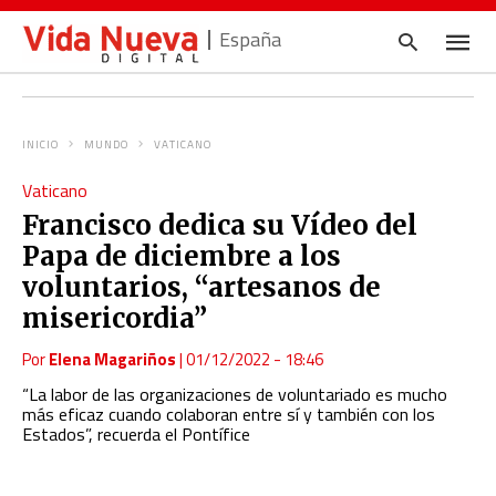
España
INICIO
MUNDO
VATICANO
Escrib
Vaticano
tu
consul
Francisco dedica su Vídeo del
y
pulsa
Papa de diciembre a los
en
INTRO
voluntarios, “artesanos de
misericordia”
Por
Elena Magariños
|
01/12/2022 - 18:46
“La labor de las organizaciones de voluntariado es mucho
más eficaz cuando colaboran entre sí y también con los
Estados”, recuerda el Pontífice