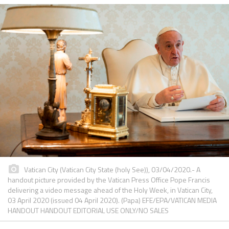
Vatican City (Vatican City State (holy See)), 03/04/2020.- A
handout picture provided by the Vatican Press Office Pope Francis
delivering a video message ahead of the Holy Week, in Vatican City,
03 April 2020 (issued 04 April 2020). (Papa) EFE/EPA/VATICAN MEDIA
HANDOUT HANDOUT EDITORIAL USE ONLY/NO SALES