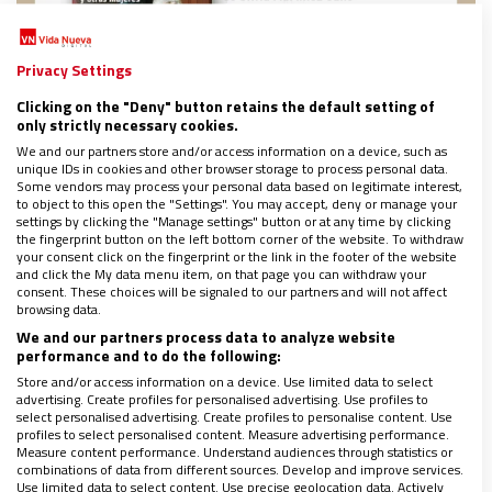
Privacy Settings
Clicking on the "Deny" button retains the default setting of
only strictly necessary cookies.
We and our partners store and/or access information on a device, such as
unique IDs in cookies and other browser storage to process personal data.
Some vendors may process your personal data based on legitimate interest,
to object to this open the "Settings". You may accept, deny or manage your
settings by clicking the "Manage settings" button or at any time by clicking
the fingerprint button on the left bottom corner of the website. To withdraw
your consent click on the fingerprint or the link in the footer of the website
and click the My data menu item, on that page you can withdraw your
consent. These choices will be signaled to our partners and will not affect
browsing data.
We and our partners process data to analyze website
performance and to do the following:
Representación de la mujer
Store and/or access information on a device. Use limited data to select
advertising. Create profiles for personalised advertising. Use profiles to
select personalised advertising. Create profiles to personalise content. Use
profiles to select personalised content. Measure advertising performance.
En el libro, la artista y teóloga analiza el imaginario
Measure content performance. Understand audiences through statistics or
colectivo sobre las mujeres culturalmente y dentro
combinations of data from different sources. Develop and improve services.
Use limited data to select content. Use precise geolocation data. Actively