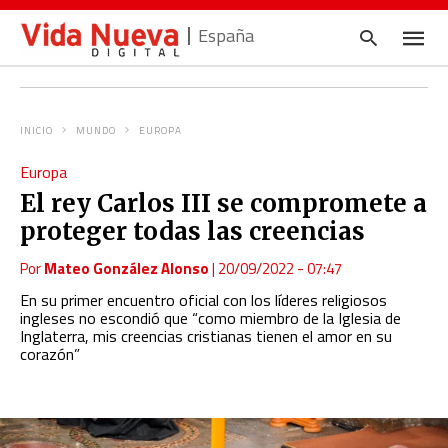
España
INICIO
MUNDO
EUROPA
Escrib
Europa
tu
consul
El rey Carlos III se compromete a
y
pulsa
proteger todas las creencias
en
INTRO
Por
Mateo González Alonso
|
20/09/2022 - 07:47
En su primer encuentro oficial con los líderes religiosos
ingleses no escondió que “como miembro de la Iglesia de
Inglaterra, mis creencias cristianas tienen el amor en su
corazón”