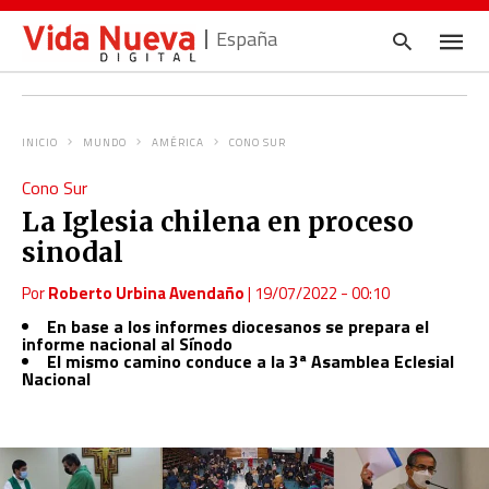
España
INICIO
MUNDO
AMÉRICA
CONO SUR
Escrib
Cono Sur
tu
consul
La Iglesia chilena en proceso
y
pulsa
sinodal
en
INTRO
Por
Roberto Urbina Avendaño
|
19/07/2022 - 00:10
En base a los informes diocesanos se prepara el
informe nacional al Sínodo
El mismo camino conduce a la 3ª Asamblea Eclesial
Nacional