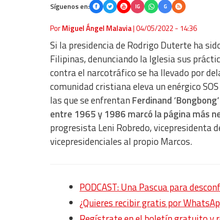
Síguenos en:
IG
G
Por
Miguel Ángel Malavia
|
04/05/2022 - 14:36
Si la presidencia de Rodrigo Duterte ha si
Filipinas, denunciando la Iglesia sus práct
contra el narcotráfico se ha llevado por de
comunidad cristiana eleva un enérgico SOS d
las que se enfrentan
Ferdinand ‘Bongbong’ M
entre 1965 y 1986 marcó la página más neg
progresista Leni Robredo, vicepresidenta 
vicepresidenciales al propio Marcos.
PODCAST: Una Pascua para desconfi
¿Quieres recibir gratis por WhatsAp
Regístrate en el boletín gratuito y 