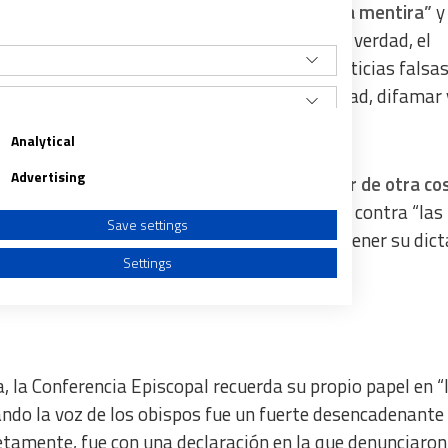
“granjas de trolls que siembran el virus de la mentira”
y
 encubrimiento, la represión, el abuso de la verdad, el
istoria o su negación), la proliferación de noticias falsas
 en la opinión de la gente para ocultar la verdad, difamar 
Analytical
Advertising
os obispos enfatizan que “no estamos a favor de otra co
n ejercicio de memoria histórica y advierten contra “las
Save settings
a Ley Marcial” impulsada por Marcos para sostener su dic
Settings
, la Conferencia Episcopal recuerda su propio papel en “
a from different sources
ndo la voz de los obispos fue un fuerte desencadenante 
cretamente, fue con una declaración en la que denunciaron