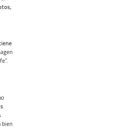
otos,
tiene
imagen
e”.
mo
os
s
n bien