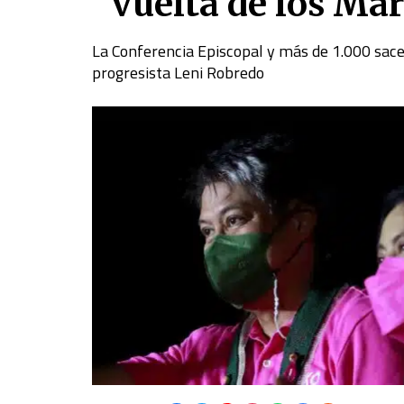
“vuelta de los Mar
La Conferencia Episcopal y más de 1.000 sace
progresista Leni Robredo