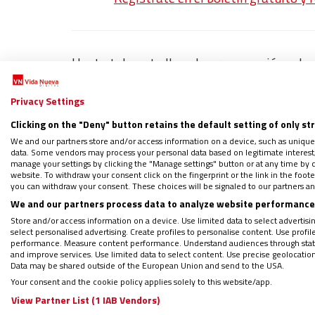
Hasta tal punto llega la preocupación ecle
manifiesto
en el que llaman a respaldar en 
Marcos en el poder. En dicho mensaje, los p
Privacy Settings
gobernado por aquellos que infligieron suf
Clicking on the "Deny" button retains the default setting of only st
falsas sonrisas, palabras y promesas?”. Ad
We and our partners store and/or access information on a device, such as unique
data. Some vendors may process your personal data based on legitimate interest, 
en los sondeos supera el 50% de los apoyos,
manage your settings by clicking the "Manage settings" button or at any time by c
website. To withdraw your consent click on the fingerprint or the link in the foo
la vuelta de los Marcos al poder, ninguna s
you can withdraw your consent. These choices will be signaled to our partners and
We and our partners process data to analyze website performance 
“Evitar el mal”
Store and/or access information on a device. Use limited data to select advertising
select personalised advertising. Create profiles to personalise content. Use profi
performance. Measure content performance. Understand audiences through statis
and improve services. Use limited data to select content. Use precise geolocation d
En esta misma línea ha ido la Conferencia E
Data may be shared outside of the European Union and send to the USA.
común” sin ceder “al odio”, buscando “la ver
Your consent and the cookie policy applies solely to this website/app.
View Partner List (1 IAB Vendors)
recuerdan que la democracia debe asentarse