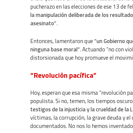
pucherazo en las elecciones de ese 13 de f
Use limited data to select content
la manipulación deliberada de los resultados
IAB Special Features:
asesinato”
.
Use precise geolocation data
Identify devices based on information actively requested
Entonces, lamentaron que
“un Gobierno qu
Non-IAB processing purposes:
ninguna base moral”
. Actuando “no con viol
distorsionada que hoy promueve el movimien
Essential
Analytical
“Revolución pacífica”
Functional
Hoy, esperan que esa misma “revolución pací
Advertising
populista. Si no, temen, los tiempos oscuro
testigos de la injusticia y la crueldad de la 
víctimas, la corrupción, la grave deuda y e
documentados. No nos lo hemos inventado”