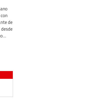
iano
 con
ante de
a desde
rno…