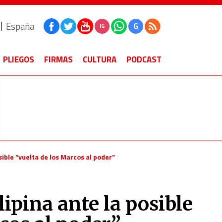
España
G
IG
PLIEGOS
FIRMAS
CULTURA
PODCAST
osible “vuelta de los Marcos al poder”
ilipina ante la posible