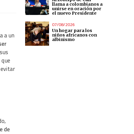
llama a colombianos a
unirse en oración por
el nuevo Presidente
07/08/2026
Un hogar para los
ta a un
niños africanos con
albinismo
ser
 sus
s que
 evitar
do,
e de