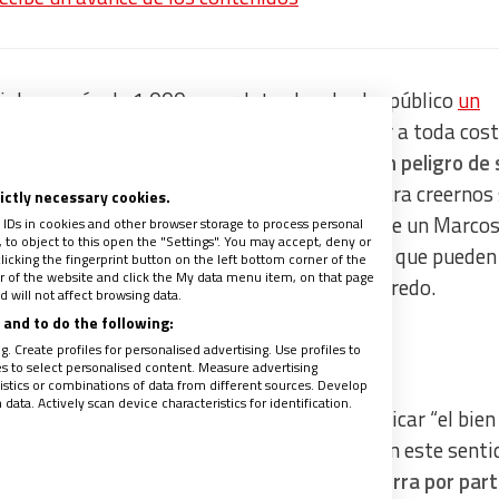
sial que más de 1.000 sacerdotes han hecho público
un
las urnas a Robredo. Y todo con tal de evitar a toda cos
astores alertan de que “
nuestro país está en peligro de 
rimiento
. (…) ¿Seremos tan crédulos como para creernos
rictly necessary cookies.
emás, para que no se diversifique el voto ante un Marco
 IDs in cookies and other browser storage to process personal
to object to this open the "Settings". You may accept, deny or
 dejan claro que, “de todas las candidaturas que pueden
licking the fingerprint button on the left bottom corner of the
ter of the website and click the My data menu item, on that page
upera el potencial” de la encabezada por Robredo.
 will not affect browsing data.
and to do the following:
. Create profiles for personalised advertising. Use profiles to
les to select personalised content. Measure advertising
tics or combinations of data from different sources. Develop
ata. Actively scan device characteristics for identification.
piscopal, que, en otro comunicado, pide edificar “el bien
dad para hacer lo correcto y evitar el mal”. En este senti
 en la transparencia.
Lo que no ven que ocurra por part