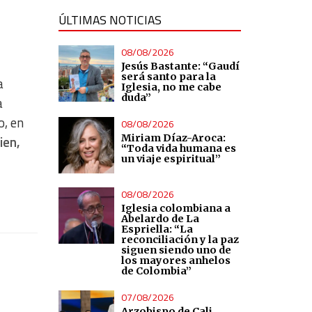
ÚLTIMAS NOTICIAS
08/08/2026
Jesús Bastante: “Gaudí
será santo para la
a
Iglesia, no me cabe
duda”
a
o, en
08/08/2026
Miriam Díaz-Aroca:
ien,
“Toda vida humana es
un viaje espiritual”
08/08/2026
Iglesia colombiana a
Abelardo de La
Espriella: “La
reconciliación y la paz
siguen siendo uno de
los mayores anhelos
de Colombia”
07/08/2026
Arzobispo de Cali