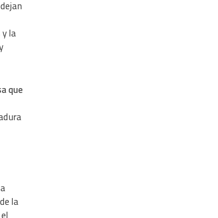
 dejan
 y la
y
sa que
tadura
la
de la
 el