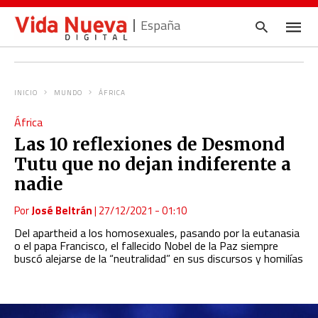
España
INICIO
MUNDO
ÁFRICA
Escrib
África
tu
consul
Las 10 reflexiones de Desmond
y
pulsa
Tutu que no dejan indiferente a
en
INTRO
nadie
Por
José Beltrán
|
27/12/2021 - 01:10
Del apartheid a los homosexuales, pasando por la eutanasia
o el papa Francisco, el fallecido Nobel de la Paz siempre
buscó alejarse de la “neutralidad” en sus discursos y homilías