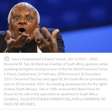
Davos (Switzerland Schweiz Suisse), 26/12/2021.- (FILE) -
Desmond M. Tutu, Archbishop Emeritus of South Africa, gestures while
speaking during the closing session of the the World Economic Forum
in Davos, Switzerland, 01 February 2009 (reissued 26 December
2021). Desmond Tutu has died aged 90, the South African presidency
said on 26 December 2021. As a leading spokesperson for the rights
of black South Africans, Tutu in 1984 received the Nobel Prize for
Peace for his role in the opposition to apartheid in South Africa.
(Sudáfrica, Suiza) EFE/EPA/ALESSANDRO DELLA BELLA DATABASE; NO
SALES; NO ARCHIVES;