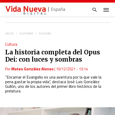
España
INICIO
CULTURAS
CULTURA
Escrib
Cultura
tu
consul
La historia completa del Opus
y
pulsa
Dei: con luces y sombras
en
INTRO
Por
Mateo González Alonso
|
10/12/2021 - 13:14
“Encarnar el Evangelio es una aventura por la que vale la
pena gastar la propia vida”, destaca
José Luis González
Gullón, uno de los autores del primer libro histórico de la
prelatura