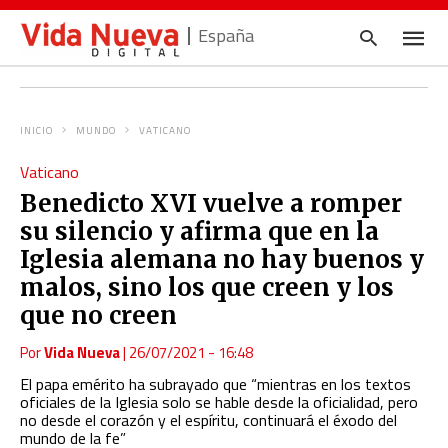
España
INICIO
MUNDO
VATICANO
Escrib
Vaticano
tu
consul
Benedicto XVI vuelve a romper
y
pulsa
su silencio y afirma que en la
en
INTRO
Iglesia alemana no hay buenos y
malos, sino los que creen y los
que no creen
Por
Vida Nueva
|
26/07/2021 - 16:48
El papa emérito ha subrayado que “mientras en los textos
oficiales de la Iglesia solo se hable desde la oficialidad, pero
no desde el corazón y el espíritu, continuará el éxodo del
mundo de la fe”