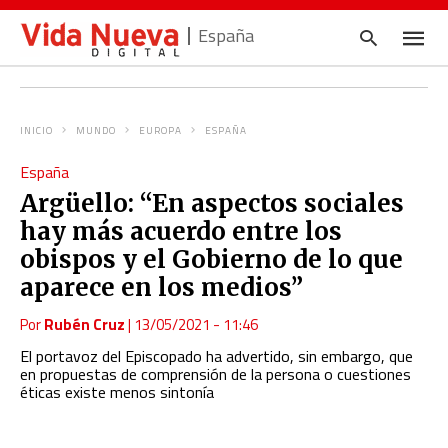
España
INICIO
MUNDO
EUROPA
ESPAÑA
Escrib
España
tu
consul
Argüello: “En aspectos sociales
y
pulsa
hay más acuerdo entre los
en
INTRO
obispos y el Gobierno de lo que
aparece en los medios”
Por
Rubén Cruz
|
13/05/2021 - 11:46
El portavoz del Episcopado ha advertido, sin embargo, que
en propuestas de comprensión de la persona o cuestiones
éticas existe menos sintonía