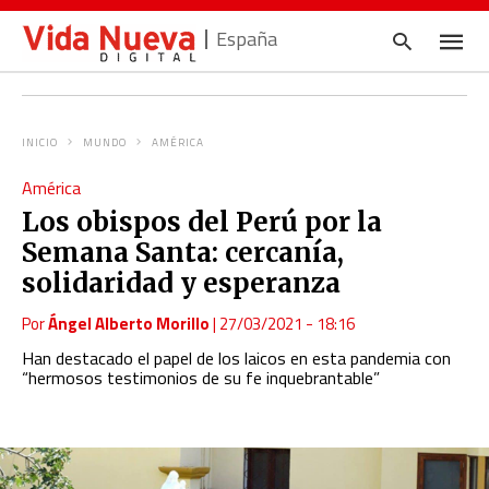
España
INICIO
MUNDO
AMÉRICA
Escrib
América
tu
consul
Los obispos del Perú por la
y
pulsa
Semana Santa: cercanía,
en
INTRO
solidaridad y esperanza
Por
Ángel Alberto Morillo
|
27/03/2021 - 18:16
Han destacado el papel de los laicos en esta pandemia con
“hermosos testimonios de su fe inquebrantable”