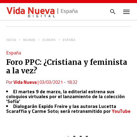
España
INICIO
MUNDO
EUROPA
ESPAÑA
Escrib
España
tu
consul
Foro PPC: ¿Cristiana y feminista
y
pulsa
a la vez?
en
INTRO
Por
Vida Nueva
|
03/03/2021 - 18:32
El martes 9 de marzo, la editorial estrena sus
coloquios virtuales por el lanzamiento de la colección
‘Sofía’
Dialogarán Espido Freire y las autoras Lucetta
Scaraffia y Carme Soto; será retransmitido por
YouTube